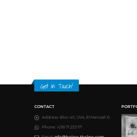
Get in Touch!
CONTACT
PORTF
Address:
Bloc 40, UV4, El Menzah 6
Phone:
+216 71 235 171
Email:
info@below-theline.com