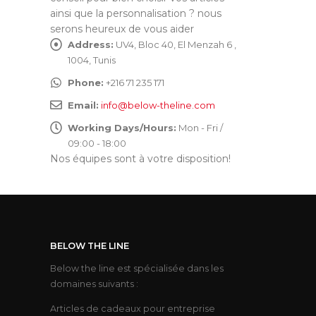
ainsi que la personnalisation ? nous
serons heureux de vous aider
Address:
UV4, Bloc 40, El Menzah 6 ,
1004, Tunis
Phone:
+216 71 235 171
Email:
info@below-theline.com
Working Days/Hours:
Mon - Fri /
09:00 - 18:00
Nos équipes sont à votre disposition!
BELOW THE LINE
Below the line est spécialisée dans les
domaines suivants :
Articles de cadeaux pour entreprise