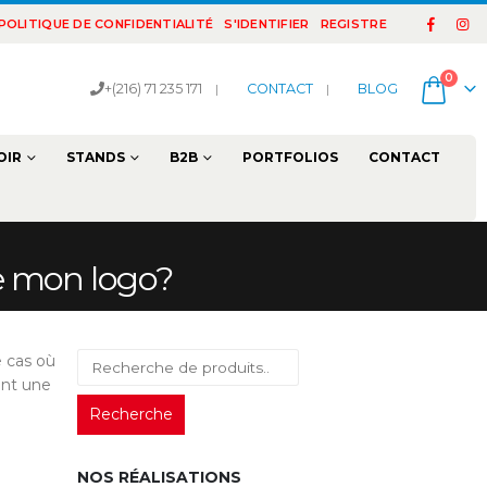
POLITIQUE DE CONFIDENTIALITÉ
S'IDENTIFIER
REGISTRE
0
+(216) 71 235 171
|
CONTACT
|
BLOG
OIR
STANDS
B2B
PORTFOLIOS
CONTACT
 de mon logo?
e cas où
ant une
Recherche
NOS RÉALISATIONS