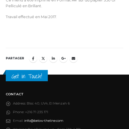
Pelliculé en Brillant.
Travail effectué en Mai 2017.
PARTAGER
Get in Touch!
CONTACT
Address:
Bloc 40, UV4, El Menzah 6
Phone:
+216 71 235 171
Email:
info@below-theline.com