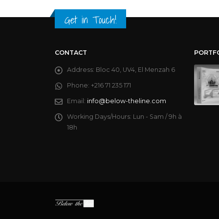
Get in Touch!
CONTACT
PORTF
Address:
Bloc 40, UV4, El Menzah 6
Phone:
+216 71 235 171
Email:
info@below-theline.com
Working Days/Hours:
Lun - Sam / 9h à
18h