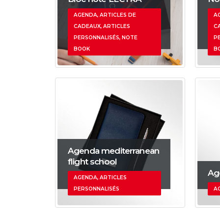
AGENDA, ARTICLES DE
A
CADEAUX, ARTICLES
C
PERSONNALISÉS, NOTE
P
BOOK
B
Agenda mediterranean
flight school
Ag
AGENDA, ARTICLES
PERSONNALISÉS
A