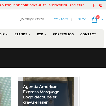
POLITIQUE DE CONFIDENTIALITÉ
S'IDENTIFIER
REGISTRE
0
+(216) 71 235 171
|
CONTACT
|
BLOG
OIR
STANDS
B2B
PORTFOLIOS
CONTACT
Agenda American
Express Marquage
Logo découpe et
gravure laser