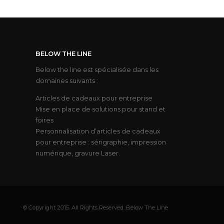
BELOW THE LINE
Below the line est spécialisée dans les
domaines suivants :
Articles de cadeaux pour entreprise
Mise en place de solutions pour stand et
foires
Personnalisation d’articles de cadeaux
pour entreprise : sérigraphie, impression
numérique, gravure Laser.
© Copyright 2015. All Rights Reserved. Below The Line