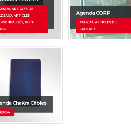
GENDA, ARTICLES DE
Agenda CORP
ADEAUX, ARTICLES
ERSONNALISÉS, NOTE
AGENDA, ARTICLES DE
OOK
CADEAUX
enda Chakira Câbles
GENDA