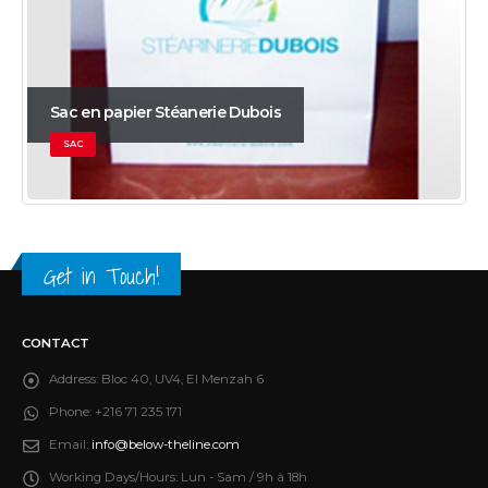
Sac en papier Stéanerie Dubois
SAC
Get in Touch!
CONTACT
Address:
Bloc 40, UV4, El Menzah 6
Phone:
+216 71 235 171
Email:
info@below-theline.com
Working Days/Hours:
Lun - Sam / 9h à 18h