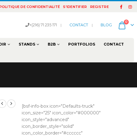
POLITIQUE DE CONFIDENTIALITÉ
S'IDENTIFIER
REGISTRE
0
+(216) 71 235 171
|
CONTACT
|
BLOG
OIR
STANDS
B2B
PORTFOLIOS
CONTACT
[bsf-info-box icon="Defaults-truck"
icon_size="25" icon_color="#000000"
icon_style="advanced"
icon_border_style="solid"
icon_color_border="#cccccc"