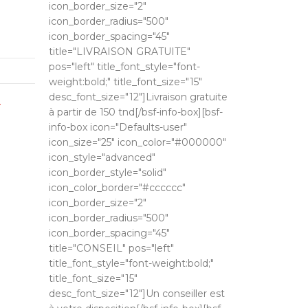
icon_border_size="2"
icon_border_radius="500"
icon_border_spacing="45"
title="LIVRAISON GRATUITE"
pos="left" title_font_style="font-
weight:bold;" title_font_size="15"
desc_font_size="12"]Livraison gratuite
T
à partir de 150 tnd[/bsf-info-box][bsf-
info-box icon="Defaults-user"
icon_size="25" icon_color="#000000"
icon_style="advanced"
icon_border_style="solid"
icon_color_border="#cccccc"
icon_border_size="2"
icon_border_radius="500"
icon_border_spacing="45"
title="CONSEIL" pos="left"
title_font_style="font-weight:bold;"
title_font_size="15"
desc_font_size="12"]Un conseiller est