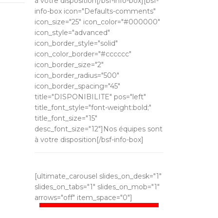
à votre disposition[/bsf-info-box][bsf-
info-box icon="Defaults-comments"
icon_size="25" icon_color="#000000"
icon_style="advanced"
icon_border_style="solid"
icon_color_border="#cccccc"
icon_border_size="2"
icon_border_radius="500"
icon_border_spacing="45"
title="DISPONIBILITE" pos="left"
title_font_style="font-weight:bold;"
title_font_size="15"
desc_font_size="12"]Nos équipes sont
à votre disposition[/bsf-info-box]
[ultimate_carousel slides_on_desk="1"
slides_on_tabs="1" slides_on_mob="1"
arrows="off" item_space="0"]