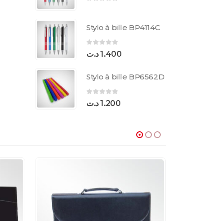
0
sur 5
Stylo à bille BP4114C
0
sur 5
د.ت
1.400
Stylo à bille BP6562D
0
sur 5
د.ت
1.200