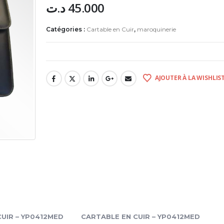
د.ت
45.000
Catégories :
Cartable en Cuir
,
maroquinerie
AJOUTER À LA WISHLIS
UIR – YP0412MED
CARTABLE EN CUIR – YP0412MED