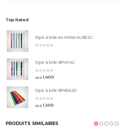
Top Rated
Stylo à bille en Métal AL1852C
0
sur 5
Stylo à bille BP4114C
0
sur 5
د.ت
1.400
Stylo à bille BP6562D
0
sur 5
د.ت
1.200
PRODUITS SIMILAIRES