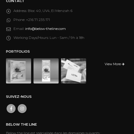
CONTACT
Address:
Bloc 40, UV4, El Menzah 6
Phone:
+216 71 235 171
Email:
info@below-theline.com
Working Days/Hours:
Lun - Sam / 9h à 18h
PORTFOLIOS
View More
SUIVEZ-NOUS
BELOW THE LINE
Below the line est spécialisée dans les domaines suivants :