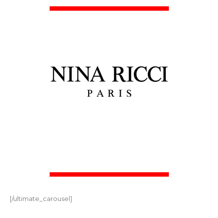
[/ultimate_carousel]