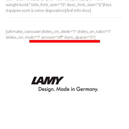
weight:bold;" title_font_size="15" desc_font_size="12"]Nos
équipes sont à votre disposition[/bsf-info-box]
[ultimate_carousel slides_on_desk="1" slides_on_tabs="1"
slides_on_mob="1" arrows="off" item_space="0"]