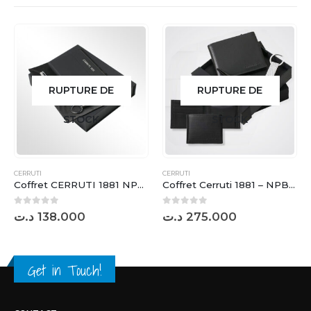
RUPTURE DE
RUPTURE DE
STOCK
STOCK
CERRUTI
CERRUTI
Coffret CERRUTI 1881 NPBKN308
Coffret Cerruti 1881 – NPBUW381
0
sur 5
0
sur 5
د.ت
138.000
د.ت
275.000
Get in Touch!