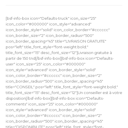
[bsf-info-box icon="Defaults-truck" icon_size="25"
icon_color="#000000" icon_style="advanced"
icon_border_style="solid" icon_color_border="#cccccc"
icon_border_size="2" icon_border_radius="500"
icon_border_spacing="45" title="LIVRAISON GRATUITE"
pos="left" title_font_style="font-weight:bold;"
title_font_size="15" desc_font_size="12"]Livraison gratuite à
partir de 150 tnd[/bsf-info-box][bsf-info-box icon="Defaults-
user" icon_size="25" icon_color="#000000"
icon_style="advanced" icon_border_style="solid"
icon_color_border="#cccccc" icon_border_size="2"
icon_border_radius="500" icon_border_spacing="45"
title="CONSEIL" pos="left" title_font_style="font-weight:bold;"
title_font_size="15" desc_font_size="12"]Un conseiller est à votre
disposition[/bsf-info-box][bsf-info-box icon="Defaults-
comments" icon_size="25" icon_color="#000000"
icon_style="advanced" icon_border_style="solid"
icon_color_border="#cccccc" icon_border_size="2"
icon_border_radius="500" icon_border_spacing="45"
title="DISPONIBILITE" pos="left" title_font_style="font-