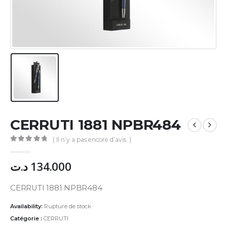
CERRUTI 1881 NPBR484
( Il n’y a pas encore d’avis. )
0
Sur 5
د.ت
134.000
CERRUTI 1881 NPBR484
Availability:
Rupture de stock
Catégorie :
CERRUTI