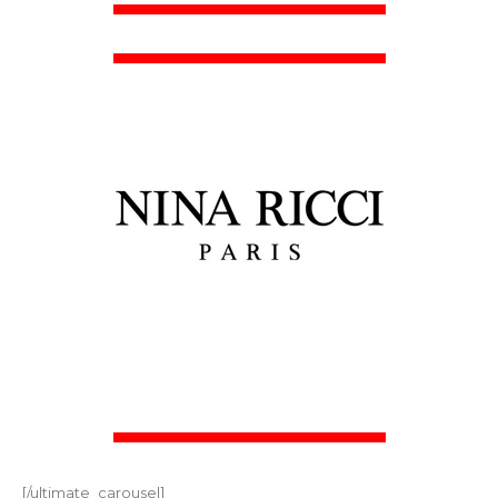
[/ultimate_carousel]