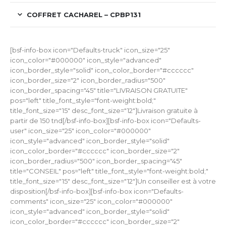
COFFRET CACHAREL – CPBP131
[bsf-info-box icon="Defaults-truck" icon_size="25"
icon_color="#000000" icon_style="advanced"
icon_border_style="solid" icon_color_border="#cccccc"
icon_border_size="2" icon_border_radius="500"
icon_border_spacing="45" title="LIVRAISON GRATUITE"
pos="left" title_font_style="font-weight:bold;"
title_font_size="15" desc_font_size="12"]Livraison gratuite à
partir de 150 tnd[/bsf-info-box][bsf-info-box icon="Defaults-
user" icon_size="25" icon_color="#000000"
icon_style="advanced" icon_border_style="solid"
icon_color_border="#cccccc" icon_border_size="2"
icon_border_radius="500" icon_border_spacing="45"
title="CONSEIL" pos="left" title_font_style="font-weight:bold;"
title_font_size="15" desc_font_size="12"]Un conseiller est à votre
disposition[/bsf-info-box][bsf-info-box icon="Defaults-
comments" icon_size="25" icon_color="#000000"
icon_style="advanced" icon_border_style="solid"
icon_color_border="#cccccc" icon_border_size="2"