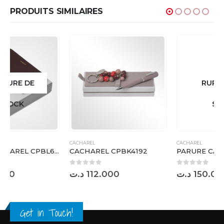
PRODUITS SIMILAIRES
RUPTURE DE
STOCK
CACHAREL
CACHAREL
CACHAREL CPBK4192
PARURE CACHAREL CPFK127
0
sur 5
0
sur 5
د.ت
112.000
د.ت
150.000
Get in Touch!