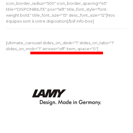
icon_border_radius="500" icon_border_spacing="45"
title="DISPONIBILITE" pos="left" title_font_style="font-
weight:bold;" title_font_size="15" desc_font_size="12"]Nos
équipes sont à votre disposition[/bsf-info-box]
[ultimate_carousel slides_on_desk="1" slides_on_tabs="1"
slides_on_mob="1" arrows="off" item_space="0"]