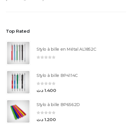
Top Rated
Stylo à bille en Métal AL1852C
0
sur 5
Stylo à bille BP4114C
0
sur 5
د.ت
1.400
Stylo à bille BP6562D
0
sur 5
د.ت
1.200