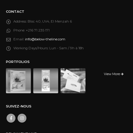
CONTACT
Address:
Bloc 40, UV4, El Menzah 6
Phone:
+216 71 235 171
Email:
info@below-theline.com
Working Days/Hours:
Lun - Sam / 9h à 18h
PORTFOLIOS
View More
SUIVEZ-NOUS