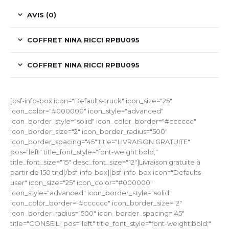
AVIS (0)
COFFRET NINA RICCI RPBU095
COFFRET NINA RICCI RPBU095
[bsf-info-box icon="Defaults-truck" icon_size="25"
icon_color="#000000" icon_style="advanced"
icon_border_style="solid" icon_color_border="#cccccc"
icon_border_size="2" icon_border_radius="500"
icon_border_spacing="45" title="LIVRAISON GRATUITE"
pos="left" title_font_style="font-weight:bold;"
title_font_size="15" desc_font_size="12"]Livraison gratuite à
partir de 150 tnd[/bsf-info-box][bsf-info-box icon="Defaults-
user" icon_size="25" icon_color="#000000"
icon_style="advanced" icon_border_style="solid"
icon_color_border="#cccccc" icon_border_size="2"
icon_border_radius="500" icon_border_spacing="45"
title="CONSEIL" pos="left" title_font_style="font-weight:bold;"