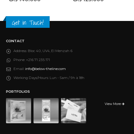
Get in Touch!
CONTACT
Address:
Bloc 40, UV4, El Menzah 6
Phone:
+216 71 235 171
Email:
info@below-theline.com
Working Days/Hours:
Lun - Sam / 9h à 18h
PORTFOLIOS
View More