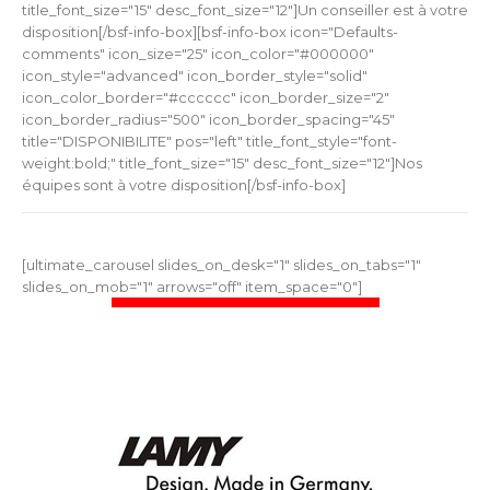
title_font_size="15" desc_font_size="12"]Un conseiller est à votre
disposition[/bsf-info-box][bsf-info-box icon="Defaults-
comments" icon_size="25" icon_color="#000000"
icon_style="advanced" icon_border_style="solid"
icon_color_border="#cccccc" icon_border_size="2"
icon_border_radius="500" icon_border_spacing="45"
title="DISPONIBILITE" pos="left" title_font_style="font-
weight:bold;" title_font_size="15" desc_font_size="12"]Nos
équipes sont à votre disposition[/bsf-info-box]
[ultimate_carousel slides_on_desk="1" slides_on_tabs="1"
slides_on_mob="1" arrows="off" item_space="0"]