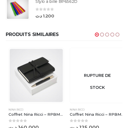
Stylo à bille BP6562D
0
sur 5
د.ت
1.200
PRODUITS SIMILAIRES
RUPTURE DE
STOCK
NINA RICCI
NINA RICCI
Coffret Nina Ricci – RPBM630A
Coffret Nina Ricci – RPBM630P
0
sur 5
0
sur 5
د.ت
140.000
د.ت
125.000