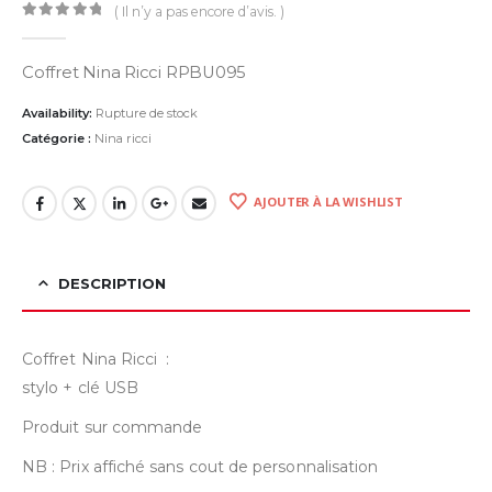
( Il n’y a pas encore d’avis. )
0
Sur 5
Coffret Nina Ricci RPBU095
Availability:
Rupture de stock
Catégorie :
Nina ricci
AJOUTER À LA WISHLIST
DESCRIPTION
Coffret Nina Ricci :
stylo + clé USB
Produit sur commande
NB : Prix affiché sans cout de personnalisation