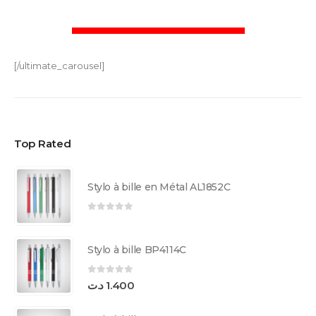
[/ultimate_carousel]
Top Rated
Stylo à bille en Métal AL1852C
0
sur 5
Stylo à bille BP4114C
0
sur 5
د.ت
1.400