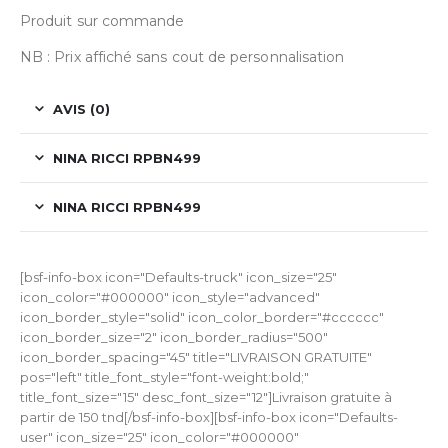
Produit sur commande
NB : Prix affiché sans cout de personnalisation
AVIS (0)
NINA RICCI RPBN499
NINA RICCI RPBN499
[bsf-info-box icon="Defaults-truck" icon_size="25"
icon_color="#000000" icon_style="advanced"
icon_border_style="solid" icon_color_border="#cccccc"
icon_border_size="2" icon_border_radius="500"
icon_border_spacing="45" title="LIVRAISON GRATUITE"
pos="left" title_font_style="font-weight:bold;"
title_font_size="15" desc_font_size="12"]Livraison gratuite à
partir de 150 tnd[/bsf-info-box][bsf-info-box icon="Defaults-
user" icon_size="25" icon_color="#000000"