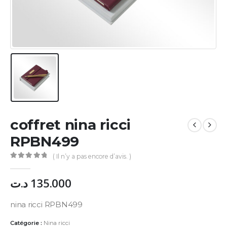
coffret nina ricci
RPBN499
( Il n’y a pas encore d’avis. )
0
Sur 5
د.ت
135.000
nina ricci RPBN499
Catégorie :
Nina ricci