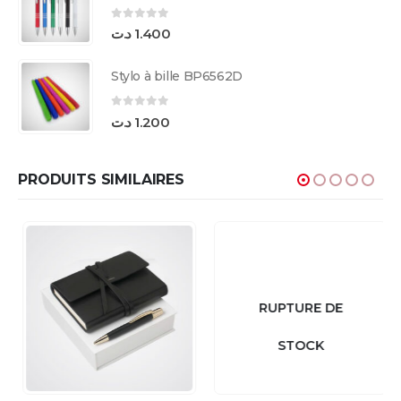
0
sur 5
د.ت
1.400
Stylo à bille BP6562D
0
sur 5
د.ت
1.200
PRODUITS SIMILAIRES
RUPTURE DE
STOCK