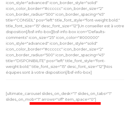
icon_style="advanced" icon_border_style="solid"
icon_color_border="#cccccc" icon_border_size="2"
icon_border_radius="500" icon_border_spacing="45"
title="CONSEIL" pos="left" title_font_style="font-weight:bold;"
title_font_size="15" desc_font_size="12"]Un conseiller est à votre
disposition[/bsf-info-box][bsf-info-box icon="Defaults-
comments" icon_size="25" icon_color="#000000"
icon_style="advanced" icon_border_style="solid"
icon_color_border="#cccccc" icon_border_size="2"
icon_border_radius="500" icon_border_spacing="45"
title="DISPONIBILITE" pos="left" title_font_style="font-
weight:bold;" title_font_size="15" desc_font_size="12"]Nos
équipes sont à votre disposition[/bsf-info-box]
[ultimate_carousel slides_on_desk="1" slides_on_tabs="1"
slides_on_mob="1" arrows="off" item_space="0"]