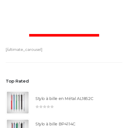
[/ultimate_carousel]
Top Rated
Stylo à bille en Métal AL1852C
0
sur 5
Stylo à bille BP4114C