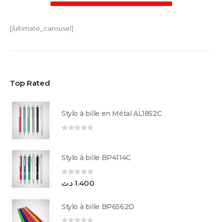
[/ultimate_carousel]
Top Rated
Stylo à bille en Métal AL1852C
0
sur 5
Stylo à bille BP4114C
0
sur 5
د.ت
1.400
Stylo à bille BP6562D