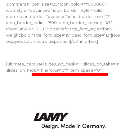
comments" icon_size="25" icon_color="#000000"
icon_style="advanced" icon_border_style="solid"
icon_color_border="#cccccc" icon_border_size="2"
icon_border_radius="500" icon_border_spacing="45"
title="DISPONIBILITE" pos="left" title_font_style="font-
weight:bold;" title_font_size="15" desc_font_size="12"]Nos
équipes sont à votre disposition[/bsf-info-box]
[ultimate_carousel slides_on_desk="1" slides_on_tabs="1"
slides_on_mob="1" arrows="off" item_space="0"]