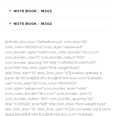
NOTE BOOK - 18302
NOTE BOOK - 18302
[bsf-info-box icon="Defaults-truck" icon_size="25"
icon_color="#000000" icon_style="advanced"
icon_border_style="solid" icon_color_border="#cccccc"
icon_border_size="2" icon_border_radius="500"
icon_border_spacing="45" title="LIVRAISON GRATUITE"
pos="left" title_font_style="font-weight:bold;"
title_font_size="15" desc_font_size="12"]Livraison gratuite à
partir de 150 tnd[/bsf-info-box][bsf-info-box icon="Defaults-
user" icon_size="25" icon_color="#000000"
icon_style="advanced" icon_border_style="solid"
icon_color_border="#cccccc" icon_border_size="2"
icon_border_radius="500" icon_border_spacing="45"
title="CONSEIL" pos="left" title_font_style="font-weight:bold;"
title_font_size="15" desc_font_size="12"]Un conseiller est à votre
disposition[/bsf-info-box][bsf-info-box icon="Defaults-