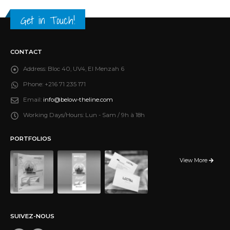
Get in Touch!
CONTACT
Address:
Bloc 40, UV4, El Menzah 6
Phone:
+216 71 235 171
Email:
info@below-theline.com
Working Days/Hours:
Lun - Sam / 9h à 18h
PORTFOLIOS
View More
SUIVEZ-NOUS