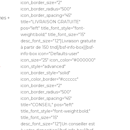
icon_border_size="2"
icon_border_radius="500"
icon_border_spacing="45"
es +
title="LIVRAISON GRATUITE"
pos="left" title_font_style="font-
weight:bold;" title_font_size="15"
desc_font_size="12"]Livraison gratuite
à partir de 150 tnd[/bsf-info-box][bsf-
info-box icon="Defaults-user"
icon_size="25" icon_color="#000000"
icon_style="advanced"
T
icon_border_style="solid"
icon_color_border="#cccccc"
icon_border_size="2"
icon_border_radius="500"
icon_border_spacing="45"
title="CONSEIL" pos="left"
title_font_style="font-weight:bold;"
title_font_size="15"
desc_font_size="12"]Un conseiller est