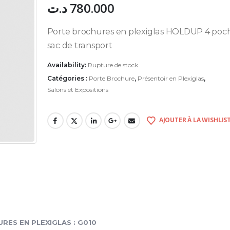
د.ت
780.000
Porte brochures en plexiglas HOLDUP 4 poch
sac de transport
Availability:
Rupture de stock
Catégories :
Porte Brochure
,
Présentoir en Plexiglas
,
Salons et Expositions
AJOUTER À LA WISHLIS
RES EN PLEXIGLAS : G010