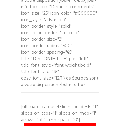
à votre disposition[/bsf-info-box][bsf-
info-box icon="Defaults-comments"
icon_size="25" icon_color="#000000"
icon_style="advanced"
icon_border_style="solid"
icon_color_border="#cccccc"
icon_border_size="2"
icon_border_radius="500"
icon_border_spacing="45"
title="DISPONIBILITE" pos="left"
title_font_style="font-weight:bold;"
title_font_size="15"
desc_font_size="12"]Nos équipes sont
à votre disposition[/bsf-info-box]
[ultimate_carousel slides_on_desk="1"
slides_on_tabs="1" slides_on_mob="1"
arrows="off" item_space="0"]