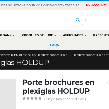
 : DES SOLUTIONS POUR VOS CADEAUX D'ENTREPRISE
MY ACCOUNT
R BANK
PRODUITS DE LUXE
AFFICHAGES
PRÉSENT
FAQS
SENTOIR EN PLEXIGLAS
,
PORTE BROCHURE
PORTE BROCHURES EN
exiglas HOLDUP
Porte brochures en
plexiglas HOLDUP
( Il n’y a pas encore d’avis. )
0
Sur 5