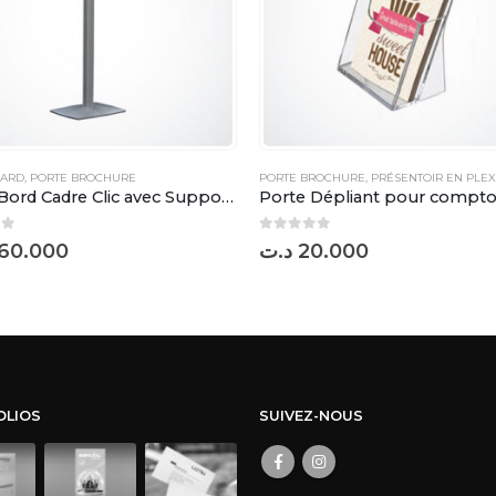
OARD
,
PORTE BROCHURE
PORTE BROCHURE
,
PRÉSENTOIR EN PLEX
Menu Bord Cadre Clic avec Supports G-0260
0
sur 5
60.000
د.ت
20.000
OLIOS
SUIVEZ-NOUS