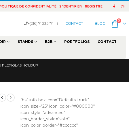
POLITIQUE DE CONFIDENTIALITÉ
S'IDENTIFIER
REGISTRE
0
+(216) 71 235 171
|
CONTACT
|
BLOG
OIR
STANDS
B2B
PORTFOLIOS
CONTACT
 PLEXIGLAS HOLDUP
[bsf-info-box icon="Defaults-truck"
icon_size="25" icon_color="#000000"
icon_style="advanced"
icon_border_style="solid"
icon_color_border="#cccccc"