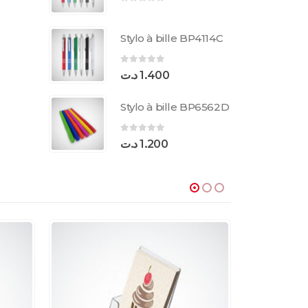
0
sur 5
Stylo à bille BP4114C
0
sur 5
د.ت
1.400
Stylo à bille BP6562D
0
sur 5
د.ت
1.200