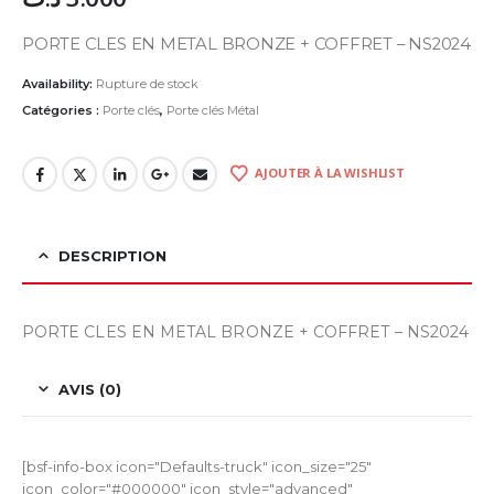
PORTE CLES EN METAL BRONZE + COFFRET – NS2024
Availability:
Rupture de stock
Catégories :
Porte clés
,
Porte clés Métal
AJOUTER À LA WISHLIST
DESCRIPTION
PORTE CLES EN METAL BRONZE + COFFRET – NS2024
AVIS (0)
[bsf-info-box icon="Defaults-truck" icon_size="25"
icon_color="#000000" icon_style="advanced"