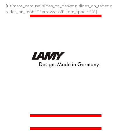
[ultimate_carousel slides_on_desk="1" slides_on_tabs="1"
slides_on_mob="1" arrows="off" item_space="0"]