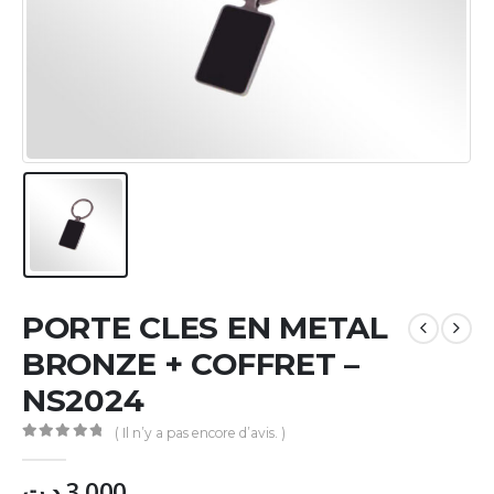
PORTE CLES EN METAL
BRONZE + COFFRET –
NS2024
( Il n’y a pas encore d’avis. )
0
Sur 5
د.ت
3.000