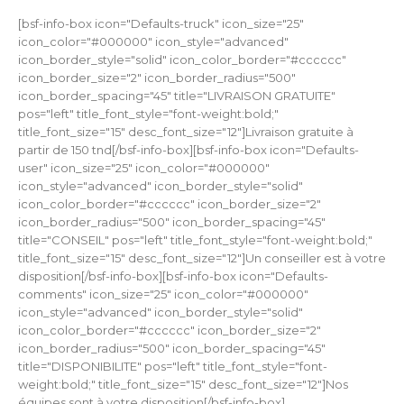
[bsf-info-box icon="Defaults-truck" icon_size="25"
icon_color="#000000" icon_style="advanced"
icon_border_style="solid" icon_color_border="#cccccc"
icon_border_size="2" icon_border_radius="500"
icon_border_spacing="45" title="LIVRAISON GRATUITE"
pos="left" title_font_style="font-weight:bold;"
title_font_size="15" desc_font_size="12"]Livraison gratuite à
partir de 150 tnd[/bsf-info-box][bsf-info-box icon="Defaults-
user" icon_size="25" icon_color="#000000"
icon_style="advanced" icon_border_style="solid"
icon_color_border="#cccccc" icon_border_size="2"
icon_border_radius="500" icon_border_spacing="45"
title="CONSEIL" pos="left" title_font_style="font-weight:bold;"
title_font_size="15" desc_font_size="12"]Un conseiller est à votre
disposition[/bsf-info-box][bsf-info-box icon="Defaults-
comments" icon_size="25" icon_color="#000000"
icon_style="advanced" icon_border_style="solid"
icon_color_border="#cccccc" icon_border_size="2"
icon_border_radius="500" icon_border_spacing="45"
title="DISPONIBILITE" pos="left" title_font_style="font-
weight:bold;" title_font_size="15" desc_font_size="12"]Nos
équipes sont à votre disposition[/bsf-info-box]