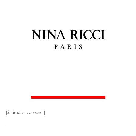
[/ultimate_carousel]