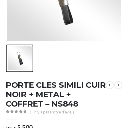
PORTE CLES SIMILI CUIR
NOIR + METAL +
COFFRET – NS848
( Il n’y a pas encore d’avis. )
0
Sur 5
د.ت
5.500