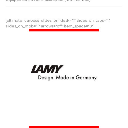
[ultimate_carousel slides_on_desk="1" slides_on_tabs="1"
slides_on_mob="1" arrows="off" item_space="0"]