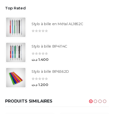
Top Rated
Stylo à bille en Métal AL1852C
0
sur 5
Stylo à bille BP4114C
0
sur 5
د.ت
1.400
Stylo à bille BP6562D
0
sur 5
د.ت
1.200
PRODUITS SIMILAIRES