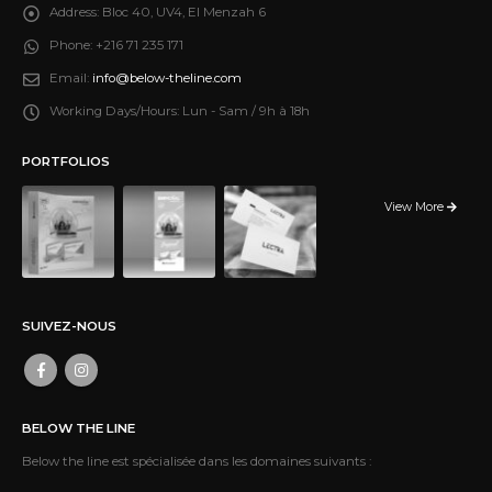
Address:
Bloc 40, UV4, El Menzah 6
Phone:
+216 71 235 171
Email:
info@below-theline.com
Working Days/Hours:
Lun - Sam / 9h à 18h
PORTFOLIOS
View More
SUIVEZ-NOUS
BELOW THE LINE
Below the line est spécialisée dans les domaines suivants :