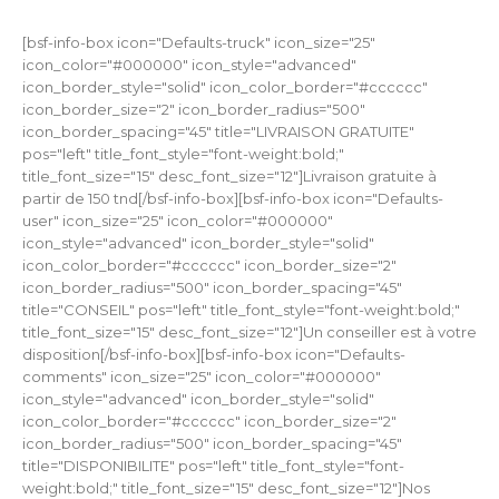
[bsf-info-box icon="Defaults-truck" icon_size="25"
icon_color="#000000" icon_style="advanced"
icon_border_style="solid" icon_color_border="#cccccc"
icon_border_size="2" icon_border_radius="500"
icon_border_spacing="45" title="LIVRAISON GRATUITE"
pos="left" title_font_style="font-weight:bold;"
title_font_size="15" desc_font_size="12"]Livraison gratuite à
partir de 150 tnd[/bsf-info-box][bsf-info-box icon="Defaults-
user" icon_size="25" icon_color="#000000"
icon_style="advanced" icon_border_style="solid"
icon_color_border="#cccccc" icon_border_size="2"
icon_border_radius="500" icon_border_spacing="45"
title="CONSEIL" pos="left" title_font_style="font-weight:bold;"
title_font_size="15" desc_font_size="12"]Un conseiller est à votre
disposition[/bsf-info-box][bsf-info-box icon="Defaults-
comments" icon_size="25" icon_color="#000000"
icon_style="advanced" icon_border_style="solid"
icon_color_border="#cccccc" icon_border_size="2"
icon_border_radius="500" icon_border_spacing="45"
title="DISPONIBILITE" pos="left" title_font_style="font-
weight:bold;" title_font_size="15" desc_font_size="12"]Nos