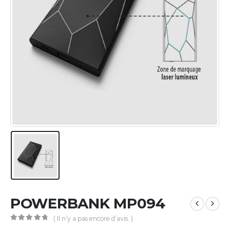
POWERBANK MP094
( Il n’y a pas encore d’avis. )
0
Sur 5