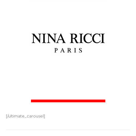
[/ultimate_carousel]