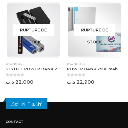
RUPTURE DE
RUPTURE DE
STOCK
STOCK
POWER BANK
POWER BANK
STYLO + POWER BANK 2600 mAh WITH BOX ( 04 C ) – MP102ST
POWER BANK 2500 mAh BLANC WITH BOX – MP029
0
sur 5
0
sur 5
د.ت
22.000
د.ت
22.900
Get in Touch!
CONTACT