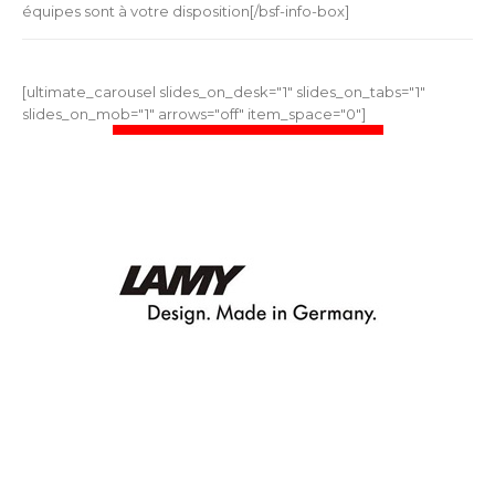
équipes sont à votre disposition[/bsf-info-box]
[ultimate_carousel slides_on_desk="1" slides_on_tabs="1"
slides_on_mob="1" arrows="off" item_space="0"]