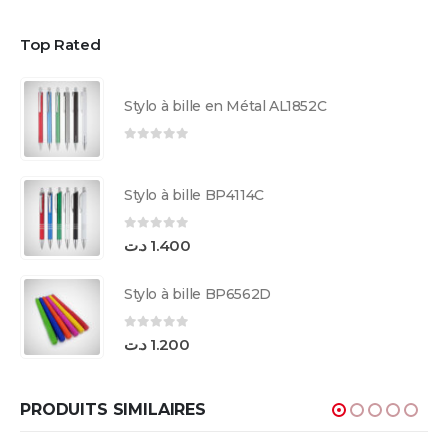
Top Rated
Stylo à bille en Métal AL1852C
0
sur 5
Stylo à bille BP4114C
0
sur 5
د.ت
1.400
Stylo à bille BP6562D
0
sur 5
د.ت
1.200
PRODUITS SIMILAIRES