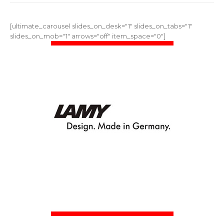
[ultimate_carousel slides_on_desk="1" slides_on_tabs="1"
slides_on_mob="1" arrows="off" item_space="0"]