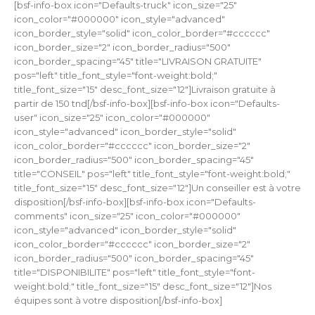
[bsf-info-box icon="Defaults-truck" icon_size="25"
icon_color="#000000" icon_style="advanced"
icon_border_style="solid" icon_color_border="#cccccc"
icon_border_size="2" icon_border_radius="500"
icon_border_spacing="45" title="LIVRAISON GRATUITE"
pos="left" title_font_style="font-weight:bold;"
title_font_size="15" desc_font_size="12"]Livraison gratuite à
partir de 150 tnd[/bsf-info-box][bsf-info-box icon="Defaults-
user" icon_size="25" icon_color="#000000"
icon_style="advanced" icon_border_style="solid"
icon_color_border="#cccccc" icon_border_size="2"
icon_border_radius="500" icon_border_spacing="45"
title="CONSEIL" pos="left" title_font_style="font-weight:bold;"
title_font_size="15" desc_font_size="12"]Un conseiller est à votre
disposition[/bsf-info-box][bsf-info-box icon="Defaults-
comments" icon_size="25" icon_color="#000000"
icon_style="advanced" icon_border_style="solid"
icon_color_border="#cccccc" icon_border_size="2"
icon_border_radius="500" icon_border_spacing="45"
title="DISPONIBILITE" pos="left" title_font_style="font-
weight:bold;" title_font_size="15" desc_font_size="12"]Nos
équipes sont à votre disposition[/bsf-info-box]