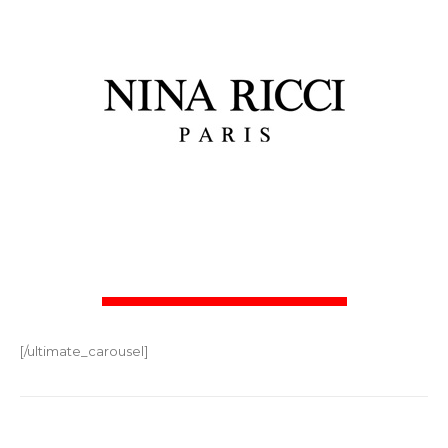
[/ultimate_carousel]