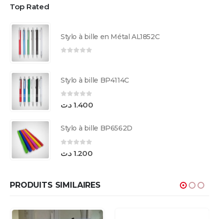
Top Rated
Stylo à bille en Métal AL1852C
0
sur 5
Stylo à bille BP4114C
0
sur 5
د.ت
1.400
Stylo à bille BP6562D
0
sur 5
د.ت
1.200
PRODUITS SIMILAIRES