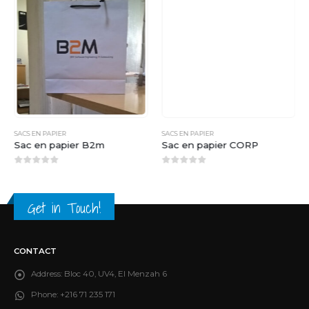
SACS EN PAPIER
SACS EN PAPIER
Sac en papier B2m
Sac en papier CORP
0
sur 5
0
sur 5
Get in Touch!
CONTACT
Address:
Bloc 40, UV4, El Menzah 6
Phone:
+216 71 235 171