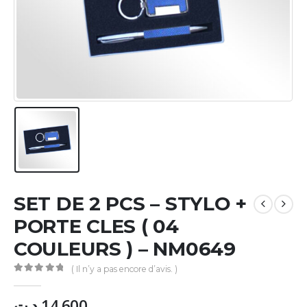
SET DE 2 PCS – STYLO +
PORTE CLES ( 04
COULEURS ) – NM0649
( Il n’y a pas encore d’avis. )
0
Sur 5
د.ت
14.600