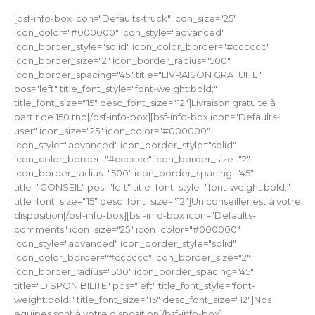
[bsf-info-box icon="Defaults-truck" icon_size="25"
icon_color="#000000" icon_style="advanced"
icon_border_style="solid" icon_color_border="#cccccc"
icon_border_size="2" icon_border_radius="500"
icon_border_spacing="45" title="LIVRAISON GRATUITE"
pos="left" title_font_style="font-weight:bold;"
title_font_size="15" desc_font_size="12"]Livraison gratuite à
partir de 150 tnd[/bsf-info-box][bsf-info-box icon="Defaults-
user" icon_size="25" icon_color="#000000"
icon_style="advanced" icon_border_style="solid"
icon_color_border="#cccccc" icon_border_size="2"
icon_border_radius="500" icon_border_spacing="45"
title="CONSEIL" pos="left" title_font_style="font-weight:bold;"
title_font_size="15" desc_font_size="12"]Un conseiller est à votre
disposition[/bsf-info-box][bsf-info-box icon="Defaults-
comments" icon_size="25" icon_color="#000000"
icon_style="advanced" icon_border_style="solid"
icon_color_border="#cccccc" icon_border_size="2"
icon_border_radius="500" icon_border_spacing="45"
title="DISPONIBILITE" pos="left" title_font_style="font-
weight:bold;" title_font_size="15" desc_font_size="12"]Nos
équipes sont à votre disposition[/bsf-info-box]