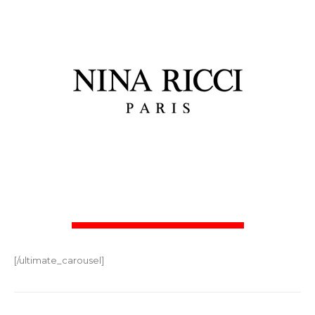
[/ultimate_carousel]