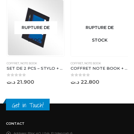
RUPTURE DE
RUPTURE DE
STOCK
STOCK
COFFRET
,
NOTE BOOK
COFFRET
,
NOTE BOOK
SET DE 2 PCS – STYLO + NOTE BOOK ( 02 COULEURS ) – NM0652
COFFRET NOTE BOOK + STYLO ( 03 C ) – K30
0
sur 5
0
sur 5
د.ت
21.900
د.ت
22.800
Get in Touch!
CONTACT
Address:
Bloc 40, UV4, El Menzah 6