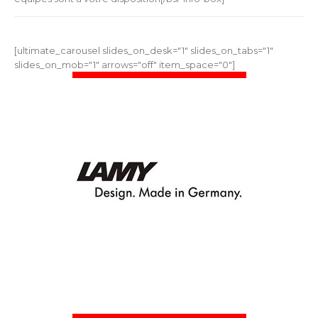
[ultimate_carousel slides_on_desk="1" slides_on_tabs="1"
slides_on_mob="1" arrows="off" item_space="0"]