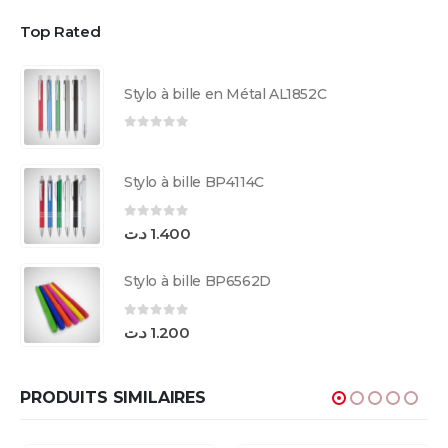
Top Rated
Stylo à bille en Métal AL1852C
0
sur 5
Stylo à bille BP4114C
0
sur 5
د.ت
1.400
Stylo à bille BP6562D
0
sur 5
د.ت
1.200
PRODUITS SIMILAIRES