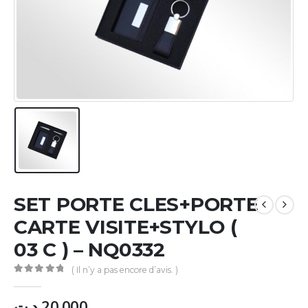
SET PORTE CLES+PORTE
CARTE VISITE+STYLO (
03 C ) – NQ0332
( Il n’y a pas encore d’avis. )
0
Sur 5
د.ت
20.000