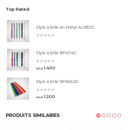
Top Rated
Stylo à bille en Métal AL1852C
0
sur 5
Stylo à bille BP4114C
0
sur 5
د.ت
1.400
Stylo à bille BP6562D
0
sur 5
د.ت
1.200
PRODUITS SIMILAIRES