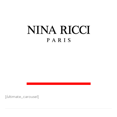
[/ultimate_carousel]