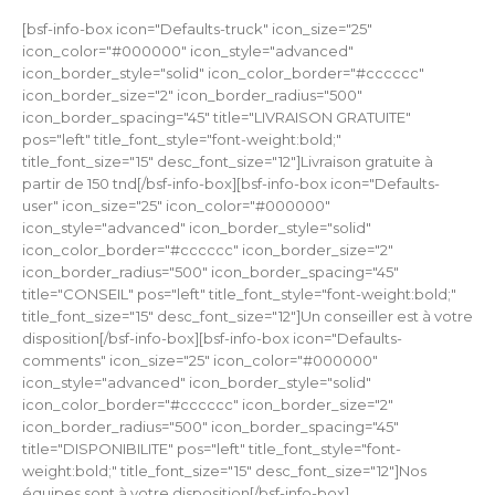
[bsf-info-box icon="Defaults-truck" icon_size="25"
icon_color="#000000" icon_style="advanced"
icon_border_style="solid" icon_color_border="#cccccc"
icon_border_size="2" icon_border_radius="500"
icon_border_spacing="45" title="LIVRAISON GRATUITE"
pos="left" title_font_style="font-weight:bold;"
title_font_size="15" desc_font_size="12"]Livraison gratuite à
partir de 150 tnd[/bsf-info-box][bsf-info-box icon="Defaults-
user" icon_size="25" icon_color="#000000"
icon_style="advanced" icon_border_style="solid"
icon_color_border="#cccccc" icon_border_size="2"
icon_border_radius="500" icon_border_spacing="45"
title="CONSEIL" pos="left" title_font_style="font-weight:bold;"
title_font_size="15" desc_font_size="12"]Un conseiller est à votre
disposition[/bsf-info-box][bsf-info-box icon="Defaults-
comments" icon_size="25" icon_color="#000000"
icon_style="advanced" icon_border_style="solid"
icon_color_border="#cccccc" icon_border_size="2"
icon_border_radius="500" icon_border_spacing="45"
title="DISPONIBILITE" pos="left" title_font_style="font-
weight:bold;" title_font_size="15" desc_font_size="12"]Nos
équipes sont à votre disposition[/bsf-info-box]