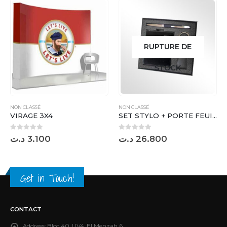
RUPTURE DE
STOCK
NON CLASSÉ
NON CLASSÉ
VIRAGE 3X4
SET STYLO + PORTE FEUILLE + PORTE CLES NOIR NQ52-2
0
sur 5
0
sur 5
د.ت
3.100
د.ت
26.800
Get in Touch!
CONTACT
Address:
Bloc 40, UV4, El Menzah 6