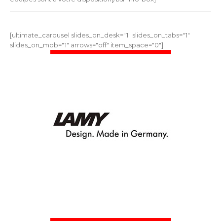
[ultimate_carousel slides_on_desk="1" slides_on_tabs="1"
slides_on_mob="1" arrows="off" item_space="0"]