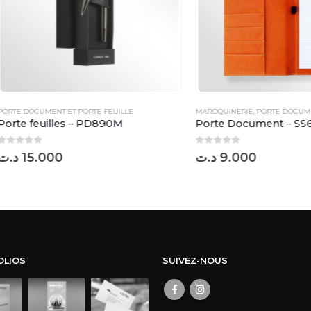
CUMENT ET PORTE FEUILLE
MAROQUINERIE
,
PORTE DOCUMENT ET PORTE
feuilles – PD890M
Porte Document – SS6512M
0
sur 5
5.000
د.ت
9.000
OLIOS
SUIVEZ-NOUS