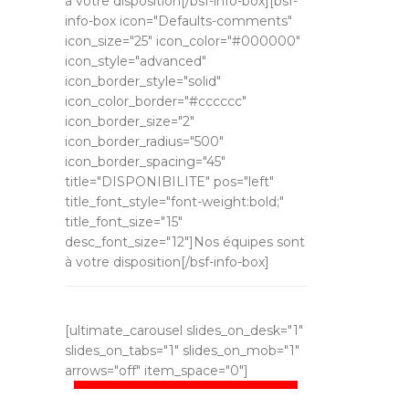
à votre disposition[/bsf-info-box][bsf-
info-box icon="Defaults-comments"
icon_size="25" icon_color="#000000"
icon_style="advanced"
icon_border_style="solid"
icon_color_border="#cccccc"
icon_border_size="2"
icon_border_radius="500"
icon_border_spacing="45"
title="DISPONIBILITE" pos="left"
title_font_style="font-weight:bold;"
title_font_size="15"
desc_font_size="12"]Nos équipes sont
à votre disposition[/bsf-info-box]
[ultimate_carousel slides_on_desk="1"
slides_on_tabs="1" slides_on_mob="1"
arrows="off" item_space="0"]