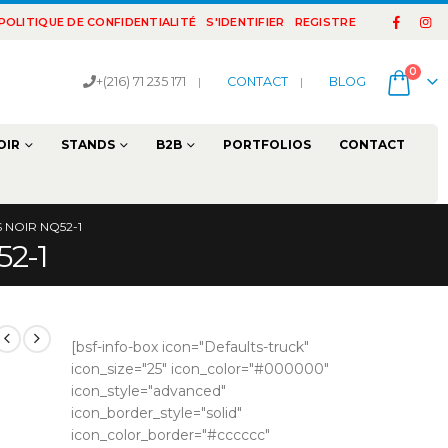
POLITIQUE DE CONFIDENTIALITÉ
S'IDENTIFIER
REGISTRE
0
+(216) 71 235 171
|
CONTACT
|
BLOG
OIR
STANDS
B2B
PORTFOLIOS
CONTACT
 NOIR NQ52-1
2-1
[bsf-info-box icon="Defaults-truck"
icon_size="25" icon_color="#000000"
icon_style="advanced"
icon_border_style="solid"
icon_color_border="#cccccc"