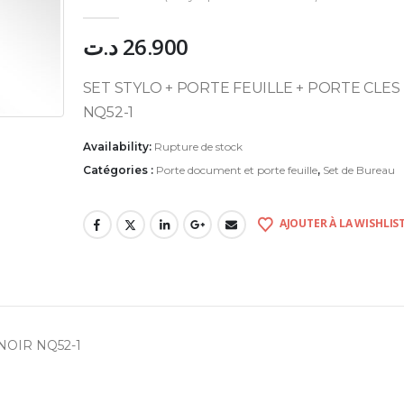
0
Sur 5
د.ت
26.900
SET STYLO + PORTE FEUILLE + PORTE CLES
NQ52-1
Availability:
Rupture de stock
Catégories :
Porte document et porte feuille
,
Set de Bureau
AJOUTER À LA WISHLIS
NOIR NQ52-1