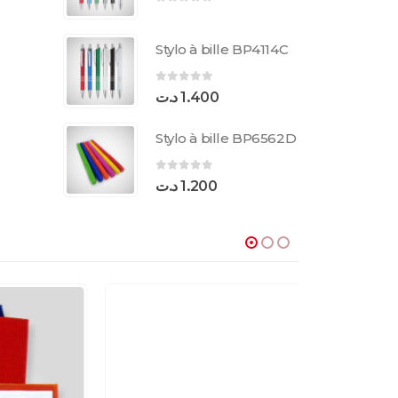
0
sur 5
Stylo à bille BP4114C
0
sur 5
د.ت
1.400
Stylo à bille BP6562D
0
sur 5
د.ت
1.200