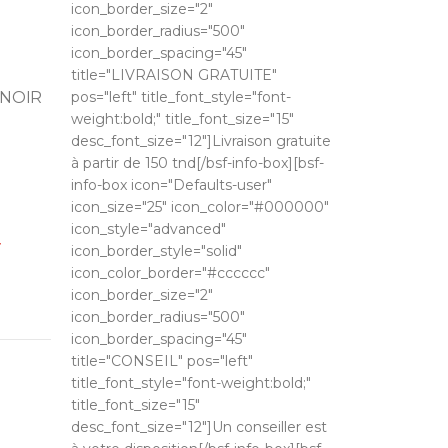
icon_border_size="2"
icon_border_radius="500"
icon_border_spacing="45"
title="LIVRAISON GRATUITE"
 NOIR
pos="left" title_font_style="font-
weight:bold;" title_font_size="15"
desc_font_size="12"]Livraison gratuite
à partir de 150 tnd[/bsf-info-box][bsf-
info-box icon="Defaults-user"
icon_size="25" icon_color="#000000"
icon_style="advanced"
T
icon_border_style="solid"
icon_color_border="#cccccc"
icon_border_size="2"
icon_border_radius="500"
icon_border_spacing="45"
title="CONSEIL" pos="left"
title_font_style="font-weight:bold;"
title_font_size="15"
desc_font_size="12"]Un conseiller est