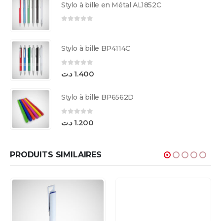
Stylo à bille en Métal AL1852C
0
sur 5
Stylo à bille BP4114C
0
sur 5
د.ت
1.400
Stylo à bille BP6562D
0
sur 5
د.ت
1.200
PRODUITS SIMILAIRES