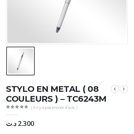
STYLO EN METAL ( 08
COULEURS ) – TC6243M
( Il n’y a pas encore d’avis. )
0
Sur 5
د.ت
2.300