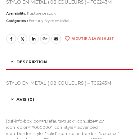
STYLO EN METAL ( 08 COULEURS ) – TC6243M
Availability:
Rupture de stock
Catégories :
Ecriture
,
Stylos en Métal
AJOUTER À LA WISHLIST
DESCRIPTION
STYLO EN METAL ( 08 COULEURS ) – TC6243M
AVIS (0)
[bsf-info-box icon="Defaults-truck" icon_size="25"
icon_color="#000000" icon_style="advanced"
icon_border_style="solid" icon_color_border="#cccccc"