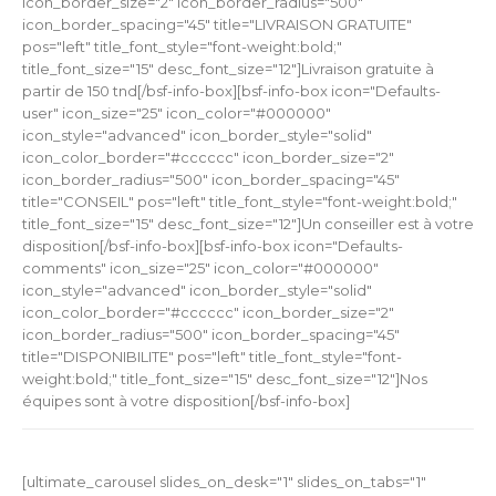
icon_border_size="2" icon_border_radius="500"
icon_border_spacing="45" title="LIVRAISON GRATUITE"
pos="left" title_font_style="font-weight:bold;"
title_font_size="15" desc_font_size="12"]Livraison gratuite à
partir de 150 tnd[/bsf-info-box][bsf-info-box icon="Defaults-
user" icon_size="25" icon_color="#000000"
icon_style="advanced" icon_border_style="solid"
icon_color_border="#cccccc" icon_border_size="2"
icon_border_radius="500" icon_border_spacing="45"
title="CONSEIL" pos="left" title_font_style="font-weight:bold;"
title_font_size="15" desc_font_size="12"]Un conseiller est à votre
disposition[/bsf-info-box][bsf-info-box icon="Defaults-
comments" icon_size="25" icon_color="#000000"
icon_style="advanced" icon_border_style="solid"
icon_color_border="#cccccc" icon_border_size="2"
icon_border_radius="500" icon_border_spacing="45"
title="DISPONIBILITE" pos="left" title_font_style="font-
weight:bold;" title_font_size="15" desc_font_size="12"]Nos
équipes sont à votre disposition[/bsf-info-box]
[ultimate_carousel slides_on_desk="1" slides_on_tabs="1"