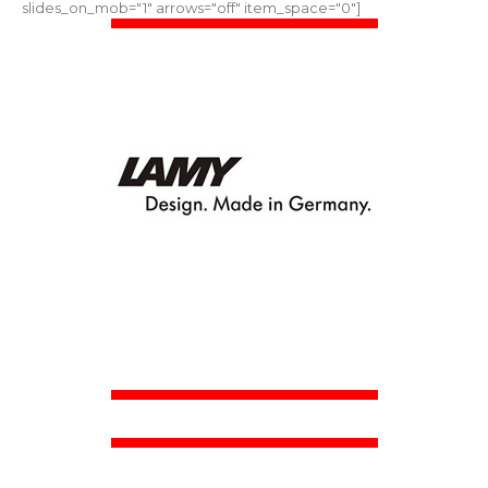
slides_on_mob="1" arrows="off" item_space="0"]