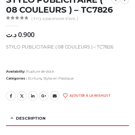
08 COULEURS ) – TC7826
( Il n’y a pas encore d’avis. )
0
Sur 5
د.ت
0.900
STYLO PUBLICITAIRE ( 08 COULEURS ) – TC7826
Availability:
Rupture de stock
Catégories :
Ecriture
,
Stylos en Plastique
AJOUTER À LA WISHLIST
DESCRIPTION