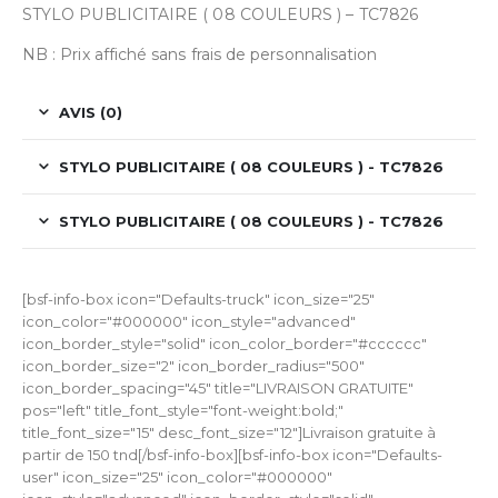
STYLO PUBLICITAIRE ( 08 COULEURS ) – TC7826
NB : Prix affiché sans frais de personnalisation
AVIS (0)
STYLO PUBLICITAIRE ( 08 COULEURS ) - TC7826
STYLO PUBLICITAIRE ( 08 COULEURS ) - TC7826
[bsf-info-box icon="Defaults-truck" icon_size="25"
icon_color="#000000" icon_style="advanced"
icon_border_style="solid" icon_color_border="#cccccc"
icon_border_size="2" icon_border_radius="500"
icon_border_spacing="45" title="LIVRAISON GRATUITE"
pos="left" title_font_style="font-weight:bold;"
title_font_size="15" desc_font_size="12"]Livraison gratuite à
partir de 150 tnd[/bsf-info-box][bsf-info-box icon="Defaults-
user" icon_size="25" icon_color="#000000"