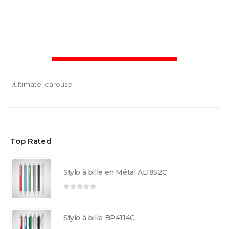
[/ultimate_carousel]
Top Rated
Stylo à bille en Métal AL1852C
0
sur 5
Stylo à bille BP4114C