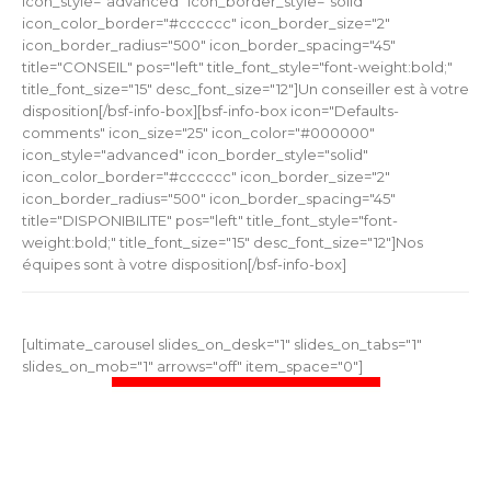
icon_style="advanced" icon_border_style="solid"
icon_color_border="#cccccc" icon_border_size="2"
icon_border_radius="500" icon_border_spacing="45"
title="CONSEIL" pos="left" title_font_style="font-weight:bold;"
title_font_size="15" desc_font_size="12"]Un conseiller est à votre
disposition[/bsf-info-box][bsf-info-box icon="Defaults-
comments" icon_size="25" icon_color="#000000"
icon_style="advanced" icon_border_style="solid"
icon_color_border="#cccccc" icon_border_size="2"
icon_border_radius="500" icon_border_spacing="45"
title="DISPONIBILITE" pos="left" title_font_style="font-
weight:bold;" title_font_size="15" desc_font_size="12"]Nos
équipes sont à votre disposition[/bsf-info-box]
[ultimate_carousel slides_on_desk="1" slides_on_tabs="1"
slides_on_mob="1" arrows="off" item_space="0"]