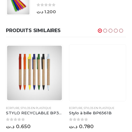
0
sur 5
د.ت
1.200
PRODUITS SIMILAIRES
ECRITURE
,
STYLOS EN PLASTIQUE
ECRITURE
,
STYLOS EN PLASTIQUE
STYLO RECYCLABLE BP3616A
Stylo à bille BP6561B
0
sur 5
0
sur 5
د.ت
0.650
د.ت
0.780