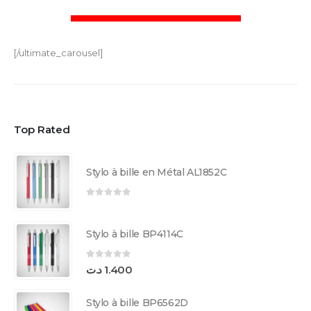
[/ultimate_carousel]
Top Rated
Stylo à bille en Métal AL1852C
0
sur 5
Stylo à bille BP4114C
0
sur 5
د.ت
1.400
Stylo à bille BP6562D