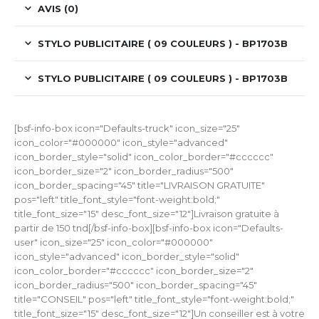
AVIS (0)
STYLO PUBLICITAIRE ( 09 COULEURS ) - BP1703B
STYLO PUBLICITAIRE ( 09 COULEURS ) - BP1703B
[bsf-info-box icon="Defaults-truck" icon_size="25"
icon_color="#000000" icon_style="advanced"
icon_border_style="solid" icon_color_border="#cccccc"
icon_border_size="2" icon_border_radius="500"
icon_border_spacing="45" title="LIVRAISON GRATUITE"
pos="left" title_font_style="font-weight:bold;"
title_font_size="15" desc_font_size="12"]Livraison gratuite à
partir de 150 tnd[/bsf-info-box][bsf-info-box icon="Defaults-
user" icon_size="25" icon_color="#000000"
icon_style="advanced" icon_border_style="solid"
icon_color_border="#cccccc" icon_border_size="2"
icon_border_radius="500" icon_border_spacing="45"
title="CONSEIL" pos="left" title_font_style="font-weight:bold;"
title_font_size="15" desc_font_size="12"]Un conseiller est à votre