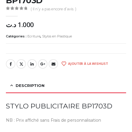
BP1703D
( Il n’y a pas encore d’avis. )
0
Sur 5
د.ت
1.000
Catégories :
Ecriture
,
Stylos en Plastique
AJOUTER À LA WISHLIST
DESCRIPTION
STYLO PUBLICITAIRE BP1703D
NB : Prix affiché sans Frais de personnalisation