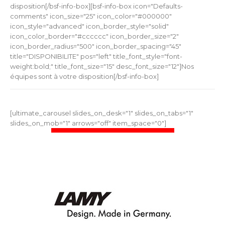
disposition[/bsf-info-box][bsf-info-box icon="Defaults-
comments" icon_size="25" icon_color="#000000"
icon_style="advanced" icon_border_style="solid"
icon_color_border="#cccccc" icon_border_size="2"
icon_border_radius="500" icon_border_spacing="45"
title="DISPONIBILITE" pos="left" title_font_style="font-
weight:bold;" title_font_size="15" desc_font_size="12"]Nos
équipes sont à votre disposition[/bsf-info-box]
[ultimate_carousel slides_on_desk="1" slides_on_tabs="1"
slides_on_mob="1" arrows="off" item_space="0"]