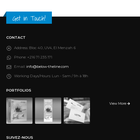
Get in Touch!
CONTACT
Address:
Bloc 40, UV4, El Menzah 6
Phone:
+216 71 235 171
Email:
info@below-theline.com
Working Days/Hours:
Lun - Sam / 9h à 18h
PORTFOLIOS
View More
SUIVEZ-NOUS