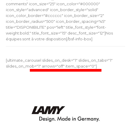
comments" icon_size="25" icon_color="#000000"
icon_style="advanced" icon_border_style="solid"
icon_color_border="#cccccc" icon_border_size="2"
icon_border_radius="500" icon_border_spacing="45"
title="DISPONIBILITE" pos="left" title_font_style="font-
weight:bold;" title_font_size="15" desc_font_size="12"]Nos
équipes sont à votre disposition[/bsf-info-box]
[ultimate_carousel slides_on_desk="1" slides_on_tabs="1"
slides_on_mob="1" arrows="off" item_space="0"]