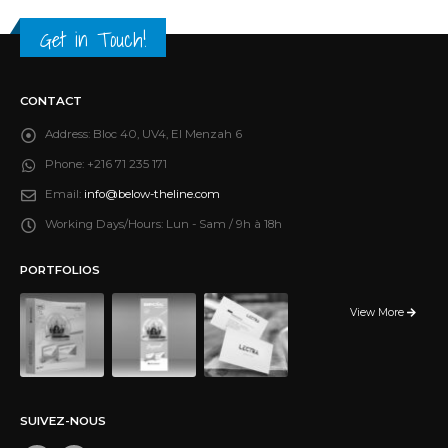
Get in Touch!
CONTACT
Address:
Bloc 40, UV4, El Menzah 6
Phone:
+216 71 235 171
Email:
info@below-theline.com
Working Days/Hours:
Lun - Sam / 9h à 18h
PORTFOLIOS
View More
SUIVEZ-NOUS