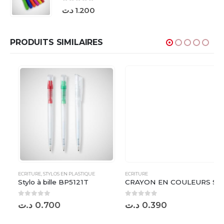
0
sur 5
د.ت
1.200
PRODUITS SIMILAIRES
ECRITURE
,
STYLOS EN PLASTIQUE
ECRITURE
Stylo à bille BP5121T
CRAYON EN COULEURS SN136
0
sur 5
0
sur 5
د.ت
0.700
د.ت
0.390