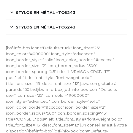
STYLOS EN MÉTAL –TC6243
STYLOS EN MÉTAL –TC6243
[bsf-info-box icon="Defaults-truck" icon_size="25"
icon_color="#000000" icon_style="advanced"
icon_border_style="solid" icon_color_border="#cccccc"
icon_border_size="2" icon_border_radius="500"
icon_border_spacing="45" title="LIVRAISON GRATUITE"
pos="left" title_font_style="font-weight:bold;"
title_font_size="15" desc_font_size="12"]Livraison gratuite à
partir de 150 tnd[/bsf-info-box][bsf-info-box icon="Defaults-
user" icon_size="25" icon_color="#000000"
icon_style="advanced" icon_border_style="solid"
icon_color_border="#cccccc" icon_border_size="2"
icon_border_radius="500" icon_border_spacing="45"
title="CONSEIL" pos="left" title_font_style="font-weight:bold;"
title_font_size="15" desc_font_size="12"]Un conseiller est à votre
disposition[/bsf-info-box][bsf-info-box icon="Defaults-