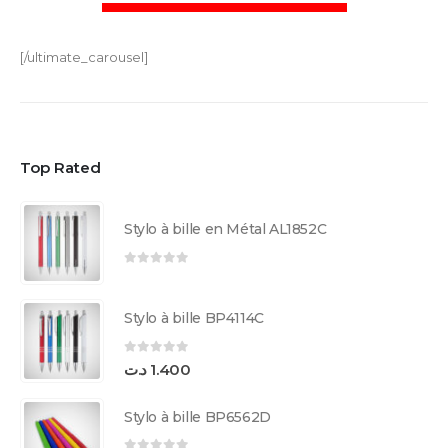
[/ultimate_carousel]
Top Rated
Stylo à bille en Métal AL1852C
0
sur 5
Stylo à bille BP4114C
0
sur 5
د.ت
1.400
Stylo à bille BP6562D