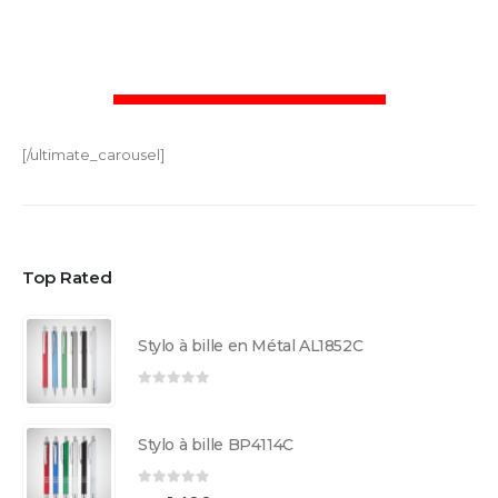
[/ultimate_carousel]
Top Rated
Stylo à bille en Métal AL1852C
0
sur 5
Stylo à bille BP4114C
0
sur 5