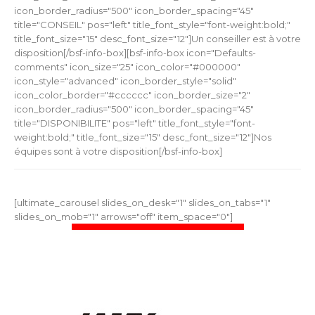
icon_border_radius="500" icon_border_spacing="45"
title="CONSEIL" pos="left" title_font_style="font-weight:bold;"
title_font_size="15" desc_font_size="12"]Un conseiller est à votre
disposition[/bsf-info-box][bsf-info-box icon="Defaults-
comments" icon_size="25" icon_color="#000000"
icon_style="advanced" icon_border_style="solid"
icon_color_border="#cccccc" icon_border_size="2"
icon_border_radius="500" icon_border_spacing="45"
title="DISPONIBILITE" pos="left" title_font_style="font-
weight:bold;" title_font_size="15" desc_font_size="12"]Nos
équipes sont à votre disposition[/bsf-info-box]
[ultimate_carousel slides_on_desk="1" slides_on_tabs="1"
slides_on_mob="1" arrows="off" item_space="0"]