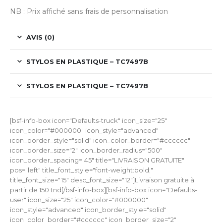
NB : Prix affiché sans frais de personnalisation
AVIS (0)
STYLOS EN PLASTIQUE – TC7497B
STYLOS EN PLASTIQUE – TC7497B
[bsf-info-box icon="Defaults-truck" icon_size="25"
icon_color="#000000" icon_style="advanced"
icon_border_style="solid" icon_color_border="#cccccc"
icon_border_size="2" icon_border_radius="500"
icon_border_spacing="45" title="LIVRAISON GRATUITE"
pos="left" title_font_style="font-weight:bold;"
title_font_size="15" desc_font_size="12"]Livraison gratuite à
partir de 150 tnd[/bsf-info-box][bsf-info-box icon="Defaults-
user" icon_size="25" icon_color="#000000"
icon_style="advanced" icon_border_style="solid"
icon_color_border="#cccccc" icon_border_size="2"