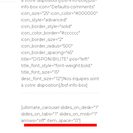
à votre disposition[/bsf-info-box][bsf-
info-box icon="Defaults-comments"
icon_size="25" icon_color="#000000"
icon_style="advanced"
icon_border_style="solid"
icon_color_border="#cccccc"
icon_border_size="2"
icon_border_radius="500"
icon_border_spacing="45"
title="DISPONIBILITE" pos="left"
title_font_style="font-weight:bold;"
title_font_size="15"
desc_font_size="12"]Nos équipes sont
à votre disposition[/bsf-info-box]
[ultimate_carousel slides_on_desk="1"
slides_on_tabs="1" slides_on_mob="1"
arrows="off" item_space="0"]