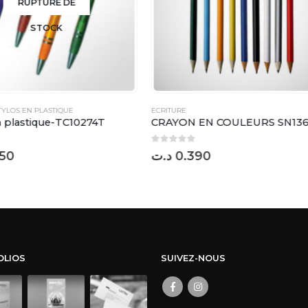
ECRITURE
,
STYLOS EN PLASTIQUE
N EN COULEURS SN136
Stylo à bille BP6484B
0
sur 5
.390
د.ت
0.700
OLIOS
SUIVEZ-NOUS