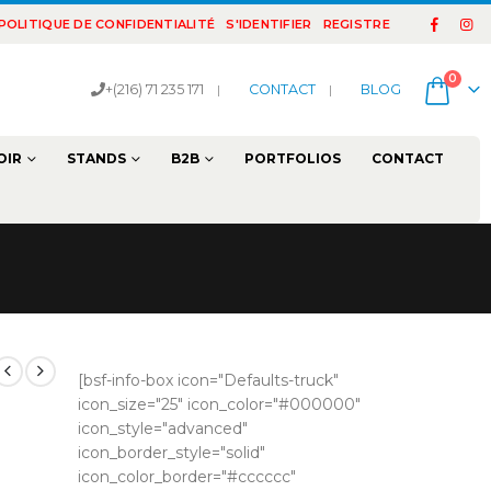
POLITIQUE DE CONFIDENTIALITÉ
S'IDENTIFIER
REGISTRE
0
+(216) 71 235 171
|
CONTACT
|
BLOG
OIR
STANDS
B2B
PORTFOLIOS
CONTACT
[bsf-info-box icon="Defaults-truck"
icon_size="25" icon_color="#000000"
icon_style="advanced"
icon_border_style="solid"
icon_color_border="#cccccc"