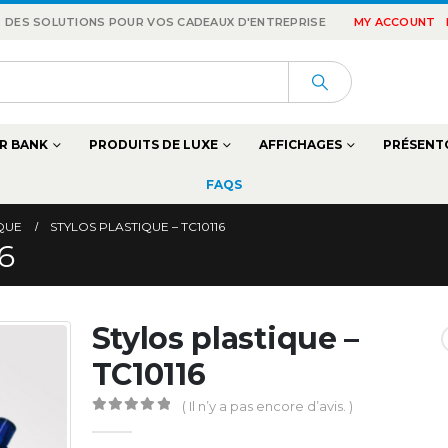
 : DES SOLUTIONS POUR VOS CADEAUX D'ENTREPRISE
MY ACCOUNT
R BANK
PRODUITS DE LUXE
AFFICHAGES
PRÉSENT
FAQS
IQUE
STYLOS PLASTIQUE – TC10116
16
Stylos plastique –
TC10116
( Il n’y a pas encore d’avis. )
0
Sur 5