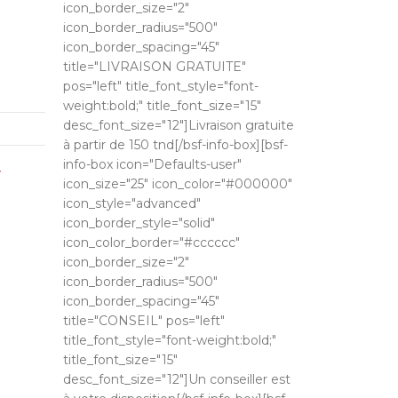
icon_border_size="2"
icon_border_radius="500"
icon_border_spacing="45"
title="LIVRAISON GRATUITE"
pos="left" title_font_style="font-
weight:bold;" title_font_size="15"
desc_font_size="12"]Livraison gratuite
à partir de 150 tnd[/bsf-info-box][bsf-
info-box icon="Defaults-user"
T
icon_size="25" icon_color="#000000"
icon_style="advanced"
icon_border_style="solid"
icon_color_border="#cccccc"
icon_border_size="2"
icon_border_radius="500"
icon_border_spacing="45"
title="CONSEIL" pos="left"
title_font_style="font-weight:bold;"
title_font_size="15"
desc_font_size="12"]Un conseiller est