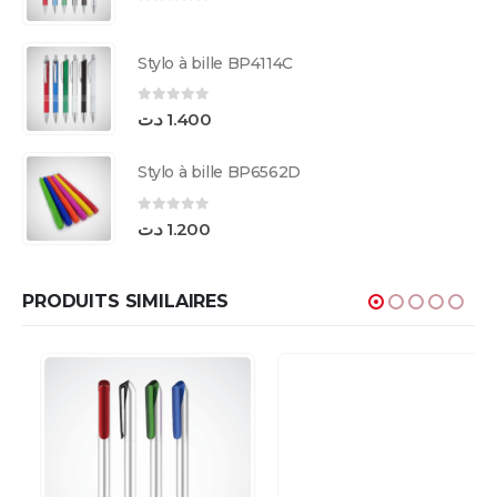
0
sur 5
Stylo à bille BP4114C
0
sur 5
د.ت
1.400
Stylo à bille BP6562D
0
sur 5
د.ت
1.200
PRODUITS SIMILAIRES