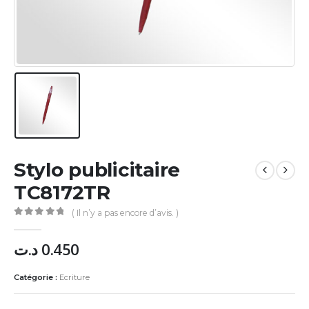
Stylo publicitaire
TC8172TR
( Il n’y a pas encore d’avis. )
0
Sur 5
د.ت
0.450
Catégorie :
Ecriture