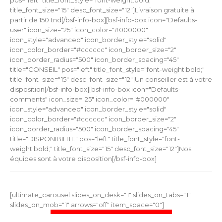
title_font_size="15" desc_font_size="12"]Livraison gratuite à
partir de 150 tnd[/bsf-info-box][bsf-info-box icon="Defaults-
user" icon_size="25" icon_color="#000000"
icon_style="advanced" icon_border_style="solid"
icon_color_border="#cccccc" icon_border_size="2"
icon_border_radius="500" icon_border_spacing="45"
title="CONSEIL" pos="left" title_font_style="font-weight:bold;"
title_font_size="15" desc_font_size="12"]Un conseiller est à votre
disposition[/bsf-info-box][bsf-info-box icon="Defaults-
comments" icon_size="25" icon_color="#000000"
icon_style="advanced" icon_border_style="solid"
icon_color_border="#cccccc" icon_border_size="2"
icon_border_radius="500" icon_border_spacing="45"
title="DISPONIBILITE" pos="left" title_font_style="font-
weight:bold;" title_font_size="15" desc_font_size="12"]Nos
équipes sont à votre disposition[/bsf-info-box]
[ultimate_carousel slides_on_desk="1" slides_on_tabs="1"
slides_on_mob="1" arrows="off" item_space="0"]