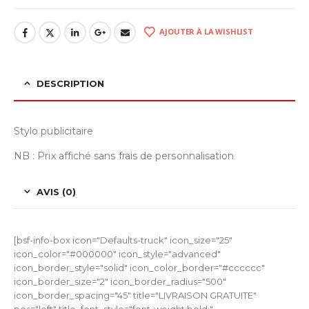
AJOUTER À LA WISHLIST
DESCRIPTION
Stylo publicitaire
NB : Prix affiché sans frais de personnalisation
AVIS (0)
[bsf-info-box icon="Defaults-truck" icon_size="25"
icon_color="#000000" icon_style="advanced"
icon_border_style="solid" icon_color_border="#cccccc"
icon_border_size="2" icon_border_radius="500"
icon_border_spacing="45" title="LIVRAISON GRATUITE"
pos="left" title_font_style="font-weight:bold;"