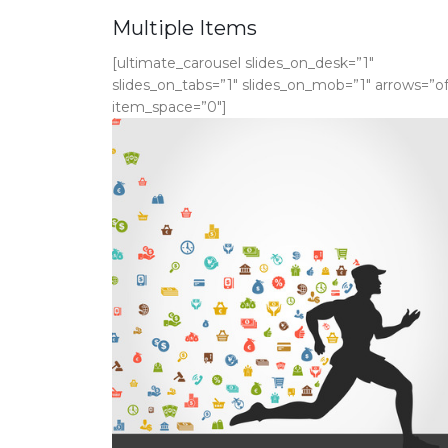
Multiple Items
[ultimate_carousel slides_on_desk=”1″
slides_on_tabs=”1″ slides_on_mob=”1″ arrows=”of
item_space=”0″]