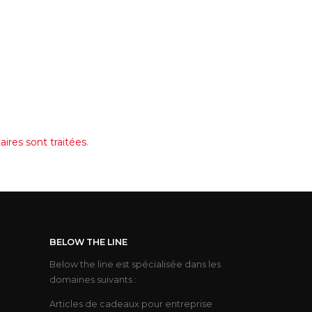
ires sont traitées
.
BELOW THE LINE
Below the line est spécialisée dans les
domaines suivants :
Articles de cadeaux pour entreprise