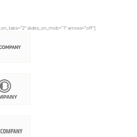
s_on_tabs=”2″ slides_on_mob=”1″ arrows=”off”]