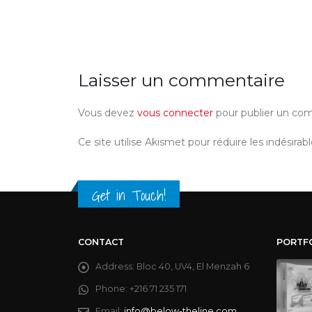
Laisser un commentaire
Vous devez
vous connecter
pour publier un co
Ce site utilise Akismet pour réduire les indésirab
Get in Touch!
CONTACT
PORTF
Address:
Bloc 40, UV4, El Menzah 6
Phone:
+216 71 235 171
Email:
info@below-theline.com