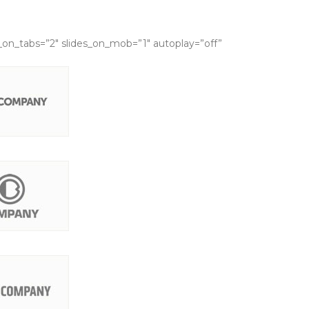
s_on_tabs=”2″ slides_on_mob=”1″ autoplay=”off”