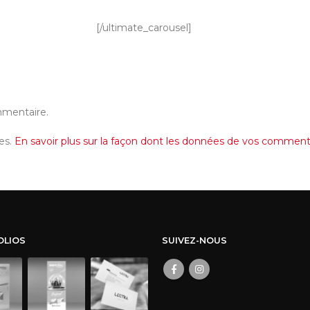
[/ultimate_carousel]
mmentaire.
les.
En savoir plus sur la façon dont les données de vos commenta
OLIOS
SUIVEZ-NOUS