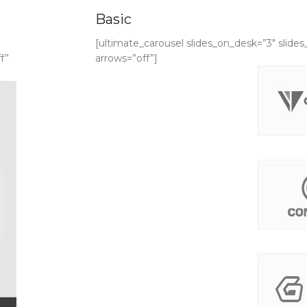
Basic
[ultimate_carousel slides_on_desk=”3″ slide
f”
arrows=”off”]