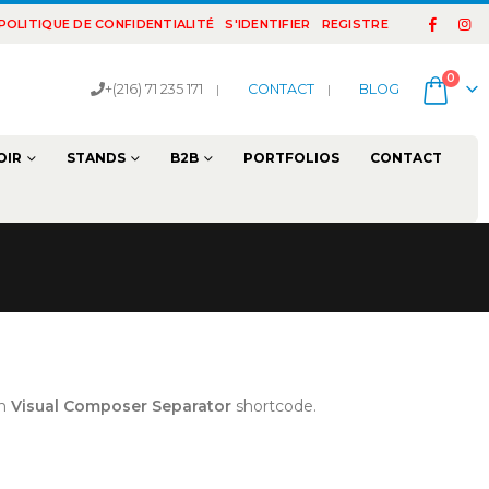
POLITIQUE DE CONFIDENTIALITÉ
S'IDENTIFIER
REGISTRE
0
+(216) 71 235 171
|
CONTACT
|
BLOG
OIR
STANDS
B2B
PORTFOLIOS
CONTACT
th
Visual Composer Separator
shortcode.