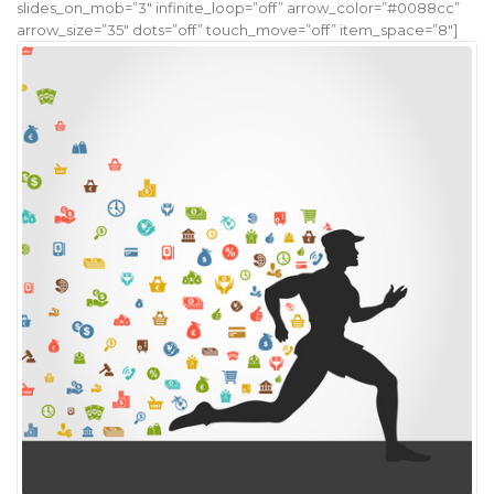
slides_on_mob=”3″ infinite_loop=”off” arrow_color=”#0088cc”
arrow_size=”35″ dots=”off” touch_move=”off” item_space=”8″]