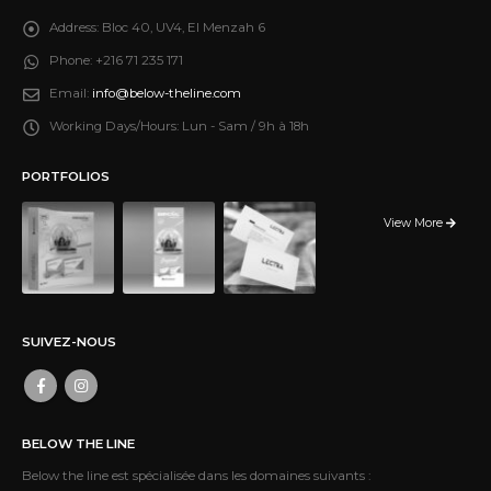
Address:
Bloc 40, UV4, El Menzah 6
Phone:
+216 71 235 171
Email:
info@below-theline.com
Working Days/Hours:
Lun - Sam / 9h à 18h
PORTFOLIOS
View More
SUIVEZ-NOUS
BELOW THE LINE
Below the line est spécialisée dans les domaines suivants :