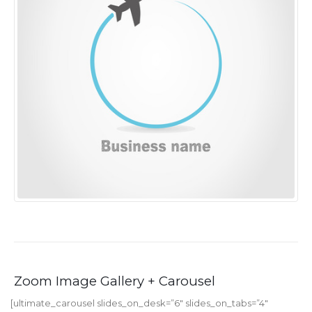
Zoom Image Gallery + Carousel
[ultimate_carousel slides_on_desk=”6″ slides_on_tabs=”4″