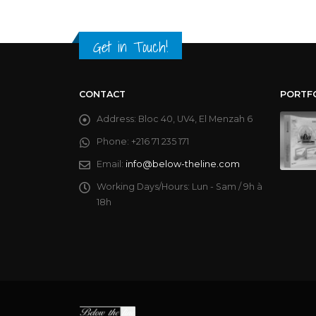
Get in Touch!
CONTACT
PORTF
Address:
Bloc 40, UV4, El Menzah 6
Phone:
+216 71 235 171
Email:
info@below-theline.com
Working Days/Hours:
Lun - Sam / 9h à
18h