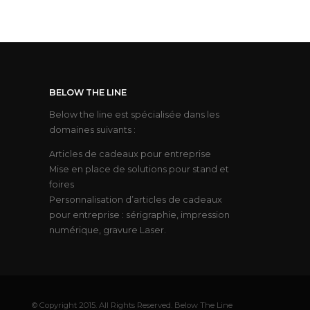
BELOW THE LINE
Below the line est spécialisée dans les
domaines suivants :
Articles de cadeaux pour entreprise
Mise en place de solutions pour stand et
foires
Personnalisation d’articles de cadeaux
pour entreprise : sérigraphie, impression
numérique, gravure Laser.
© Copyright 2015. All Rights Reserved. Below The Line