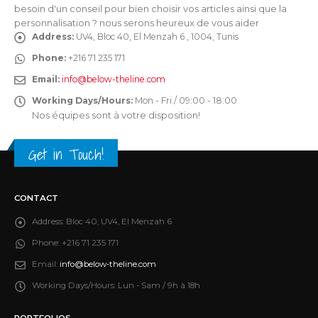
besoin d'un conseil pour bien choisir vos articles ainsi que la
personnalisation ? nous serons heureux de vous aider
Address:
UV4, Bloc 40, El Menzah 6 , 1004, Tunis
Phone:
+216 71 235 171
Email:
info@below-theline.com
Working Days/Hours:
Mon - Fri / 09:00 - 18:00
Nos équipes sont à votre disposition!
Get in Touch!
CONTACT
Address:
Bloc 40, UV4, El Menzah 6
Phone:
+216 71 235 171
Email:
info@below-theline.com
Working Days/Hours:
Lun - Sam / 9h à 18h
PORTFOLIOS