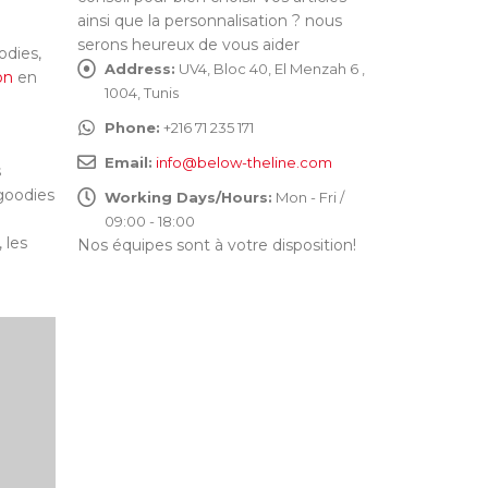
ainsi que la personnalisation ? nous
serons heureux de vous aider
odies,
Address:
UV4, Bloc 40, El Menzah 6 ,
on
en
1004, Tunis
Phone:
+216 71 235 171
Email:
info@below-theline.com
s
 goodies
Working Days/Hours:
Mon - Fri /
09:00 - 18:00
 les
Nos équipes sont à votre disposition!