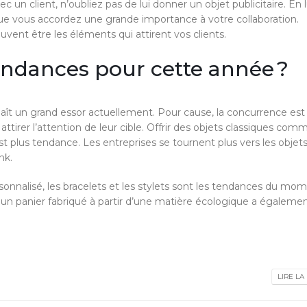
un client, n’oubliez pas de lui donner un objet publicitaire. En l
que vous accordez une grande importance à votre collaboration.
vent être les éléments qui attirent vos clients.
tendances pour cette année ?
aît un grand essor actuellement. Pour cause, la concurrence est
r attirer l’attention de leur cible. Offrir des objets classiques co
est plus tendance. Les entreprises se tournent plus vers les objet
nk.
onnalisé, les bracelets et les stylets sont les tendances du mome
rir un panier fabriqué à partir d’une matière écologique a égalemen
LIRE LA 