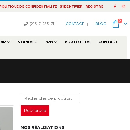
POLITIQUE DE CONFIDENTIALITÉ
S'IDENTIFIER
REGISTRE
0
+(216) 71 235 171
|
CONTACT
|
BLOG
OIR
STANDS
B2B
PORTFOLIOS
CONTACT
Recherche
NOS RÉALISATIONS