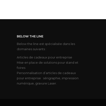
BELOW THE LINE
Below the line est spécialisée dans les
domaines suivants :
Articles de cadeaux pour entreprise
Mise en place de solutions pour stand et
foires
Personnalisation d’articles de cadeaux
pour entreprise : sérigraphie, impression
numérique, gravure Laser.