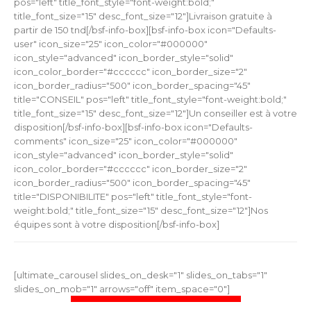
pos="left" title_font_style="font-weight:bold;"
title_font_size="15" desc_font_size="12"]Livraison gratuite à
partir de 150 tnd[/bsf-info-box][bsf-info-box icon="Defaults-
user" icon_size="25" icon_color="#000000"
icon_style="advanced" icon_border_style="solid"
icon_color_border="#cccccc" icon_border_size="2"
icon_border_radius="500" icon_border_spacing="45"
title="CONSEIL" pos="left" title_font_style="font-weight:bold;"
title_font_size="15" desc_font_size="12"]Un conseiller est à votre
disposition[/bsf-info-box][bsf-info-box icon="Defaults-
comments" icon_size="25" icon_color="#000000"
icon_style="advanced" icon_border_style="solid"
icon_color_border="#cccccc" icon_border_size="2"
icon_border_radius="500" icon_border_spacing="45"
title="DISPONIBILITE" pos="left" title_font_style="font-
weight:bold;" title_font_size="15" desc_font_size="12"]Nos
équipes sont à votre disposition[/bsf-info-box]
[ultimate_carousel slides_on_desk="1" slides_on_tabs="1"
slides_on_mob="1" arrows="off" item_space="0"]