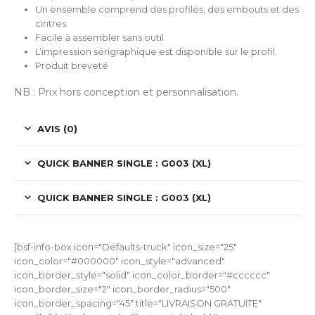
Un ensemble comprend des profilés, des embouts et des
cintres.
Facile à assembler sans outil.
L’impression sérigraphique est disponible sur le profil.
Produit breveté
NB : Prix hors conception et personnalisation.
AVIS (0)
QUICK BANNER SINGLE : G003 (XL)
QUICK BANNER SINGLE : G003 (XL)
[bsf-info-box icon="Defaults-truck" icon_size="25"
icon_color="#000000" icon_style="advanced"
icon_border_style="solid" icon_color_border="#cccccc"
icon_border_size="2" icon_border_radius="500"
icon_border_spacing="45" title="LIVRAISON GRATUITE"