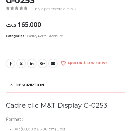
G-0253
( Il n’y a pas encore d’avis. )
0
Sur 5
د.ت
165.000
Catégories :
Cadre
,
Porte Brochure
AJOUTER À LA WISHLIST
DESCRIPTION
Cadre clic M&T Display G-0253
Format :
A1 : (60,00 x 85,00 cm) Bois