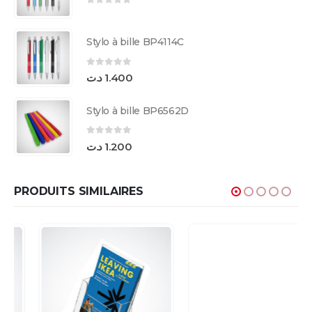
0
sur 5
Stylo à bille BP4114C
0
sur 5
د.ت
1.400
Stylo à bille BP6562D
0
sur 5
د.ت
1.200
PRODUITS SIMILAIRES