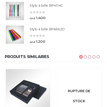
Stylo à bille BP4114C
0
sur 5
د.ت
1.400
Stylo à bille BP6562D
0
sur 5
د.ت
1.200
PRODUITS SIMILAIRES
RUPTURE DE
STOCK