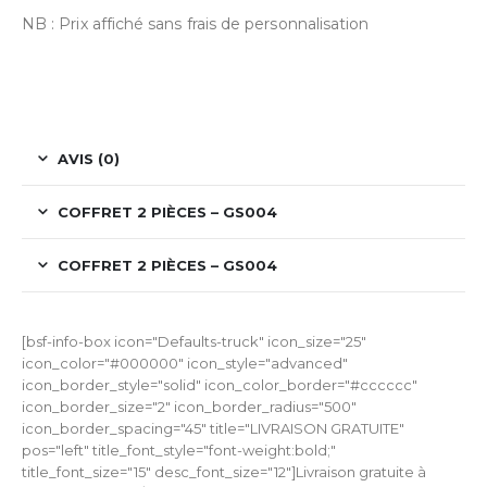
NB : Prix affiché sans frais de personnalisation
AVIS (0)
COFFRET 2 PIÈCES – GS004
COFFRET 2 PIÈCES – GS004
[bsf-info-box icon="Defaults-truck" icon_size="25"
icon_color="#000000" icon_style="advanced"
icon_border_style="solid" icon_color_border="#cccccc"
icon_border_size="2" icon_border_radius="500"
icon_border_spacing="45" title="LIVRAISON GRATUITE"
pos="left" title_font_style="font-weight:bold;"
title_font_size="15" desc_font_size="12"]Livraison gratuite à