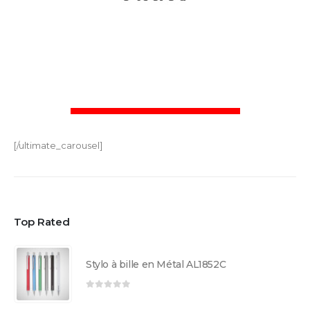
[/ultimate_carousel]
Top Rated
Stylo à bille en Métal AL1852C
0
sur 5