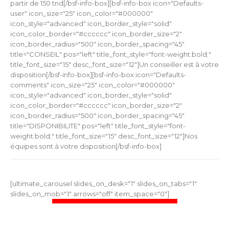
partir de 150 tnd[/bsf-info-box][bsf-info-box icon="Defaults-
user" icon_size="25" icon_color="#000000"
icon_style="advanced" icon_border_style="solid"
icon_color_border="#cccccc" icon_border_size="2"
icon_border_radius="500" icon_border_spacing="45"
title="CONSEIL" pos="left" title_font_style="font-weight:bold;"
title_font_size="15" desc_font_size="12"]Un conseiller est à votre
disposition[/bsf-info-box][bsf-info-box icon="Defaults-
comments" icon_size="25" icon_color="#000000"
icon_style="advanced" icon_border_style="solid"
icon_color_border="#cccccc" icon_border_size="2"
icon_border_radius="500" icon_border_spacing="45"
title="DISPONIBILITE" pos="left" title_font_style="font-
weight:bold;" title_font_size="15" desc_font_size="12"]Nos
équipes sont à votre disposition[/bsf-info-box]
[ultimate_carousel slides_on_desk="1" slides_on_tabs="1"
slides_on_mob="1" arrows="off" item_space="0"]