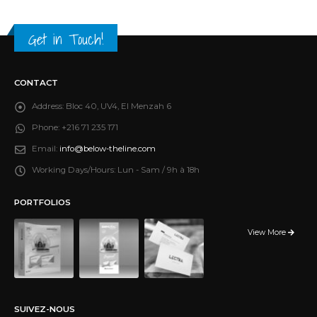
Get in Touch!
CONTACT
Address:
Bloc 40, UV4, El Menzah 6
Phone:
+216 71 235 171
Email:
info@below-theline.com
Working Days/Hours:
Lun - Sam / 9h à 18h
PORTFOLIOS
View More
SUIVEZ-NOUS