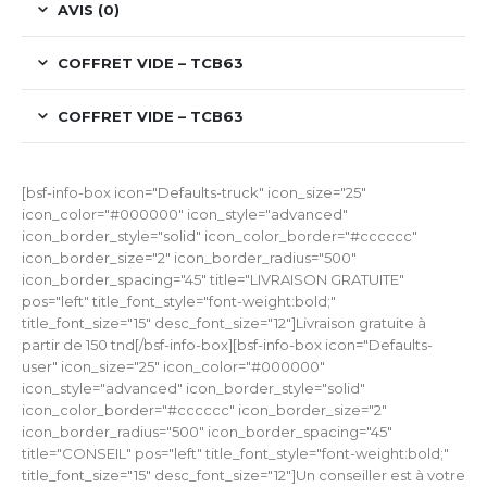
AVIS (0)
COFFRET VIDE – TCB63
COFFRET VIDE – TCB63
[bsf-info-box icon="Defaults-truck" icon_size="25"
icon_color="#000000" icon_style="advanced"
icon_border_style="solid" icon_color_border="#cccccc"
icon_border_size="2" icon_border_radius="500"
icon_border_spacing="45" title="LIVRAISON GRATUITE"
pos="left" title_font_style="font-weight:bold;"
title_font_size="15" desc_font_size="12"]Livraison gratuite à
partir de 150 tnd[/bsf-info-box][bsf-info-box icon="Defaults-
user" icon_size="25" icon_color="#000000"
icon_style="advanced" icon_border_style="solid"
icon_color_border="#cccccc" icon_border_size="2"
icon_border_radius="500" icon_border_spacing="45"
title="CONSEIL" pos="left" title_font_style="font-weight:bold;"
title_font_size="15" desc_font_size="12"]Un conseiller est à votre