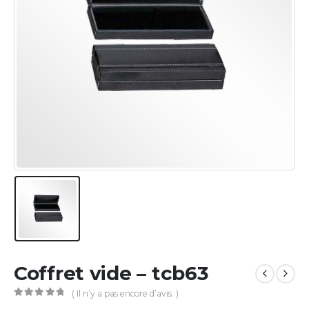
Coffret vide – tcb63
( Il n’y a pas encore d’avis. )
0
Sur 5