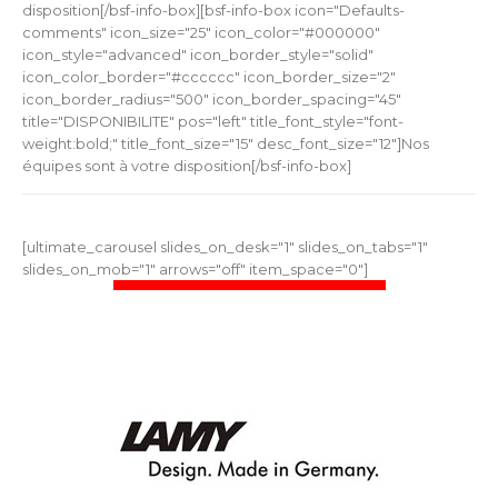
disposition[/bsf-info-box][bsf-info-box icon="Defaults-
comments" icon_size="25" icon_color="#000000"
icon_style="advanced" icon_border_style="solid"
icon_color_border="#cccccc" icon_border_size="2"
icon_border_radius="500" icon_border_spacing="45"
title="DISPONIBILITE" pos="left" title_font_style="font-
weight:bold;" title_font_size="15" desc_font_size="12"]Nos
équipes sont à votre disposition[/bsf-info-box]
[ultimate_carousel slides_on_desk="1" slides_on_tabs="1"
slides_on_mob="1" arrows="off" item_space="0"]