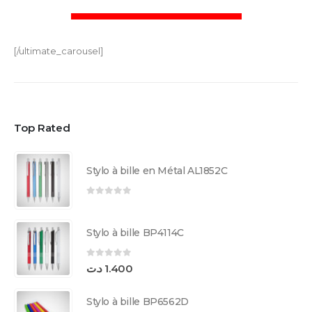
[/ultimate_carousel]
Top Rated
Stylo à bille en Métal AL1852C
0
sur 5
Stylo à bille BP4114C
0
sur 5
د.ت
1.400
Stylo à bille BP6562D