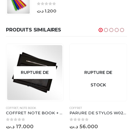
0
sur 5
د.ت
1.200
PRODUITS SIMILAIRES
RUPTURE DE
RUPTURE DE
STOCK
STOCK
COFFRET
,
NOTE BOOK
COFFRET
COFFRET NOTE BOOK + STYLO ( 03 C ) – K28
PARURE DE STYLOS W021R02
0
sur 5
0
sur 5
د.ت
17.000
د.ت
56.000