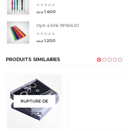
0
sur 5
د.ت
1.400
Stylo à bille BP6562D
0
sur 5
د.ت
1.200
PRODUITS SIMILAIRES
RUPTURE DE
STOCK