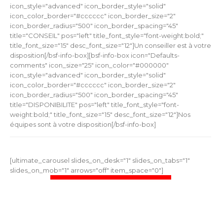
icon_style="advanced" icon_border_style="solid"
icon_color_border="#cccccc" icon_border_size="2"
icon_border_radius="500" icon_border_spacing="45"
title="CONSEIL" pos="left" title_font_style="font-weight:bold;"
title_font_size="15" desc_font_size="12"]Un conseiller est à votre
disposition[/bsf-info-box][bsf-info-box icon="Defaults-
comments" icon_size="25" icon_color="#000000"
icon_style="advanced" icon_border_style="solid"
icon_color_border="#cccccc" icon_border_size="2"
icon_border_radius="500" icon_border_spacing="45"
title="DISPONIBILITE" pos="left" title_font_style="font-
weight:bold;" title_font_size="15" desc_font_size="12"]Nos
équipes sont à votre disposition[/bsf-info-box]
[ultimate_carousel slides_on_desk="1" slides_on_tabs="1"
slides_on_mob="1" arrows="off" item_space="0"]