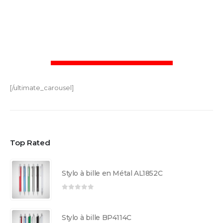
[/ultimate_carousel]
Top Rated
Stylo à bille en Métal AL1852C
0
sur 5
Stylo à bille BP4114C