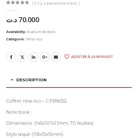
( Il n’y a pas encore d’avis. )
0
Sur 5
د.ت
70.000
Availability:
Rupture de stock
Catégorie :
Nina ricci
AJOUTER À LA WISHLIST
DESCRIPTION
Coffret nina ricci – CPBN352
Note book :
Dimensions :(145x107x11mm, 70 feuilles)
Stylo laqué (118x15x15mm).