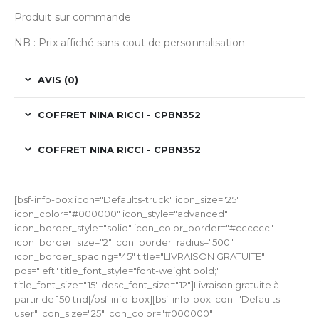
Produit sur commande
NB : Prix affiché sans cout de personnalisation
AVIS (0)
COFFRET NINA RICCI - CPBN352
COFFRET NINA RICCI - CPBN352
[bsf-info-box icon="Defaults-truck" icon_size="25"
icon_color="#000000" icon_style="advanced"
icon_border_style="solid" icon_color_border="#cccccc"
icon_border_size="2" icon_border_radius="500"
icon_border_spacing="45" title="LIVRAISON GRATUITE"
pos="left" title_font_style="font-weight:bold;"
title_font_size="15" desc_font_size="12"]Livraison gratuite à
partir de 150 tnd[/bsf-info-box][bsf-info-box icon="Defaults-
user" icon_size="25" icon_color="#000000"