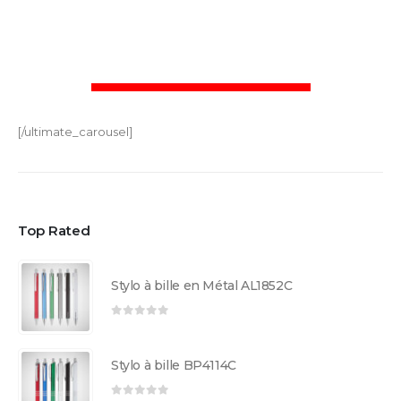
[/ultimate_carousel]
Top Rated
Stylo à bille en Métal AL1852C
0
sur 5
Stylo à bille BP4114C