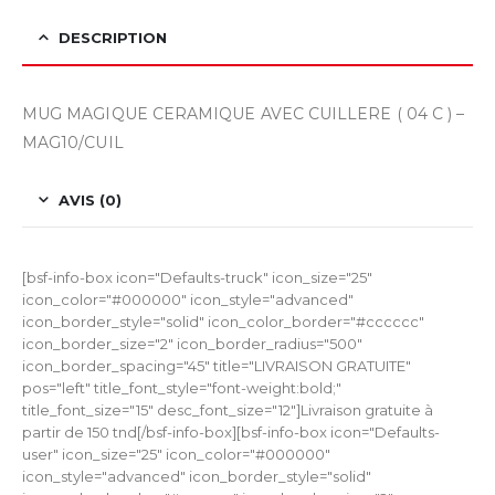
DESCRIPTION
MUG MAGIQUE CERAMIQUE AVEC CUILLERE ( 04 C ) –
MAG10/CUIL
AVIS (0)
[bsf-info-box icon="Defaults-truck" icon_size="25"
icon_color="#000000" icon_style="advanced"
icon_border_style="solid" icon_color_border="#cccccc"
icon_border_size="2" icon_border_radius="500"
icon_border_spacing="45" title="LIVRAISON GRATUITE"
pos="left" title_font_style="font-weight:bold;"
title_font_size="15" desc_font_size="12"]Livraison gratuite à
partir de 150 tnd[/bsf-info-box][bsf-info-box icon="Defaults-
user" icon_size="25" icon_color="#000000"
icon_style="advanced" icon_border_style="solid"