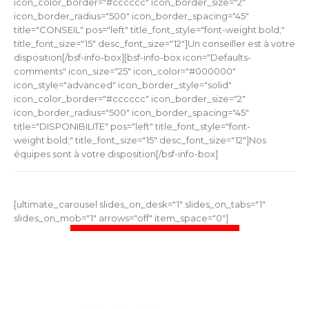
icon_color_border="#cccccc" icon_border_size="2"
icon_border_radius="500" icon_border_spacing="45"
title="CONSEIL" pos="left" title_font_style="font-weight:bold;"
title_font_size="15" desc_font_size="12"]Un conseiller est à votre
disposition[/bsf-info-box][bsf-info-box icon="Defaults-
comments" icon_size="25" icon_color="#000000"
icon_style="advanced" icon_border_style="solid"
icon_color_border="#cccccc" icon_border_size="2"
icon_border_radius="500" icon_border_spacing="45"
title="DISPONIBILITE" pos="left" title_font_style="font-
weight:bold;" title_font_size="15" desc_font_size="12"]Nos
équipes sont à votre disposition[/bsf-info-box]
[ultimate_carousel slides_on_desk="1" slides_on_tabs="1"
slides_on_mob="1" arrows="off" item_space="0"]