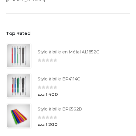
Top Rated
Stylo à bille en Métal AL1852C
0
sur 5
Stylo à bille BP4114C
0
sur 5
د.ت
1.400
Stylo à bille BP6562D
0
sur 5
د.ت
1.200