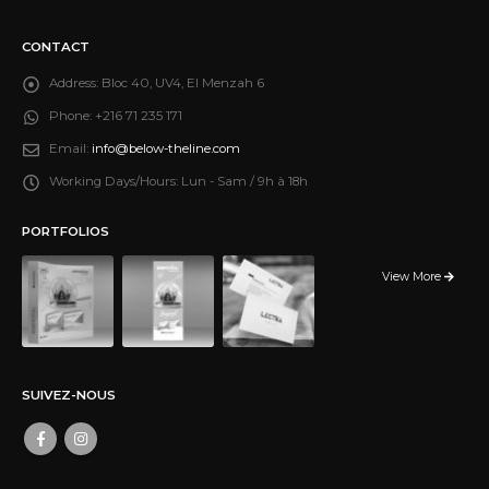
CONTACT
Address:
Bloc 40, UV4, El Menzah 6
Phone:
+216 71 235 171
Email:
info@below-theline.com
Working Days/Hours:
Lun - Sam / 9h à 18h
PORTFOLIOS
View More
SUIVEZ-NOUS