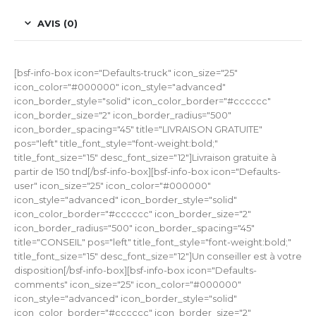
AVIS (0)
[bsf-info-box icon="Defaults-truck" icon_size="25"
icon_color="#000000" icon_style="advanced"
icon_border_style="solid" icon_color_border="#cccccc"
icon_border_size="2" icon_border_radius="500"
icon_border_spacing="45" title="LIVRAISON GRATUITE"
pos="left" title_font_style="font-weight:bold;"
title_font_size="15" desc_font_size="12"]Livraison gratuite à
partir de 150 tnd[/bsf-info-box][bsf-info-box icon="Defaults-
user" icon_size="25" icon_color="#000000"
icon_style="advanced" icon_border_style="solid"
icon_color_border="#cccccc" icon_border_size="2"
icon_border_radius="500" icon_border_spacing="45"
title="CONSEIL" pos="left" title_font_style="font-weight:bold;"
title_font_size="15" desc_font_size="12"]Un conseiller est à votre
disposition[/bsf-info-box][bsf-info-box icon="Defaults-
comments" icon_size="25" icon_color="#000000"
icon_style="advanced" icon_border_style="solid"
icon_color_border="#cccccc" icon_border_size="2"