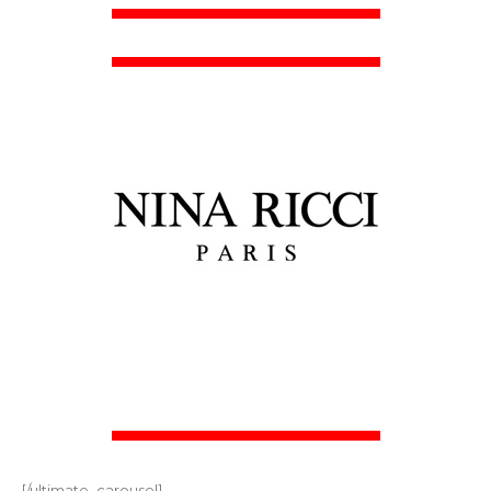
[/ultimate_carousel]