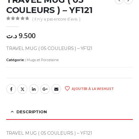
COULEURS ) – YF121
( Il n’y a pas encore d’avis. )
0
Sur 5
د.ت
9.500
TRAVEL MUG ( 05 COULEURS ) – YF121
Catégorie :
Mugs et Porcelaine
AJOUTER À LA WISHLIST
DESCRIPTION
TRAVEL MUG ( 05 COULEURS ) – YF121