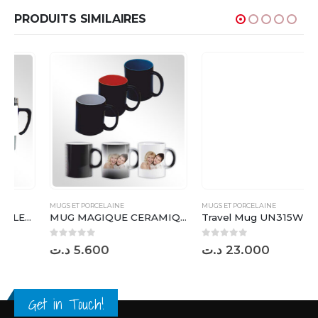
PRODUITS SIMILAIRES
MUGS ET PORCELAINE
MUGS ET PORCELAINE
MUG MAGIQUE CERAMIQUE ROND ( 03 C ) – MAG10
Travel Mug UN315W
0
sur 5
0
sur 5
د.ت
5.600
د.ت
23.000
Get in Touch!