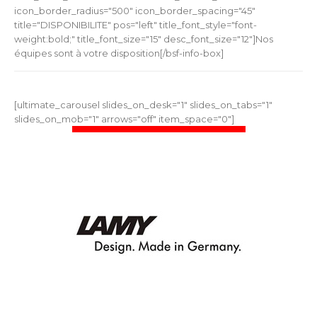
icon_border_radius="500" icon_border_spacing="45"
title="DISPONIBILITE" pos="left" title_font_style="font-
weight:bold;" title_font_size="15" desc_font_size="12"]Nos
équipes sont à votre disposition[/bsf-info-box]
[ultimate_carousel slides_on_desk="1" slides_on_tabs="1"
slides_on_mob="1" arrows="off" item_space="0"]