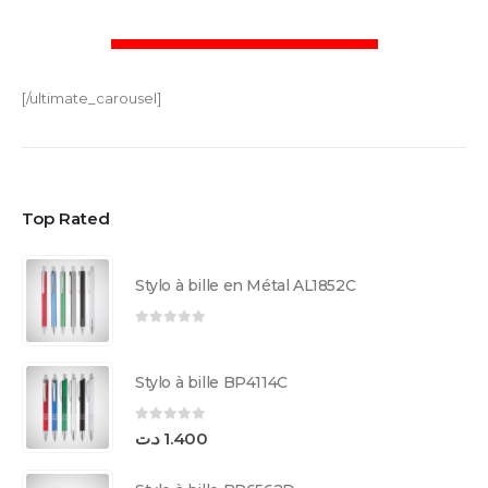
[/ultimate_carousel]
Top Rated
Stylo à bille en Métal AL1852C
0
sur 5
Stylo à bille BP4114C
0
sur 5
د.ت
1.400