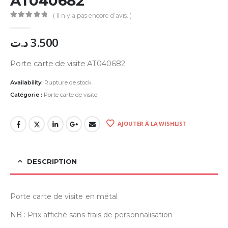
AT040682
( Il n’y a pas encore d’avis. )
0
Sur 5
د.ت
3.500
Porte carte de visite AT040682
Availability:
Rupture de stock
Catégorie :
Porte carte de visite
AJOUTER À LA WISHLIST
DESCRIPTION
Porte carte de visite en métal
NB : Prix affiché sans frais de personnalisation