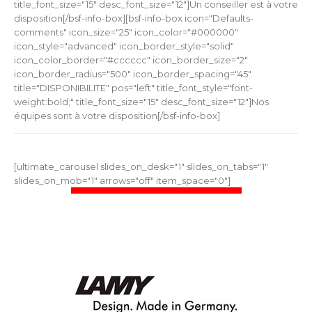
title_font_size="15" desc_font_size="12"]Un conseiller est à votre
disposition[/bsf-info-box][bsf-info-box icon="Defaults-
comments" icon_size="25" icon_color="#000000"
icon_style="advanced" icon_border_style="solid"
icon_color_border="#cccccc" icon_border_size="2"
icon_border_radius="500" icon_border_spacing="45"
title="DISPONIBILITE" pos="left" title_font_style="font-
weight:bold;" title_font_size="15" desc_font_size="12"]Nos
équipes sont à votre disposition[/bsf-info-box]
[ultimate_carousel slides_on_desk="1" slides_on_tabs="1"
slides_on_mob="1" arrows="off" item_space="0"]