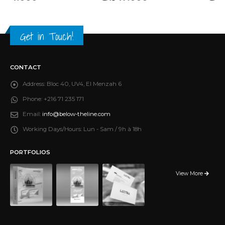
Get in Touch!
CONTACT
Address:
Bloc 40, UV4, El Menzah 6
Phone:
+216 71 235 171
Email:
info@below-theline.com
Working Days/Hours:
Lun - Sam / 9h à 18h
PORTFOLIOS
View More