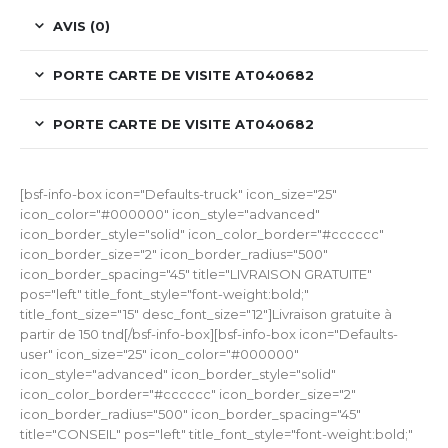
AVIS (0)
PORTE CARTE DE VISITE AT040682
PORTE CARTE DE VISITE AT040682
[bsf-info-box icon="Defaults-truck" icon_size="25"
icon_color="#000000" icon_style="advanced"
icon_border_style="solid" icon_color_border="#cccccc"
icon_border_size="2" icon_border_radius="500"
icon_border_spacing="45" title="LIVRAISON GRATUITE"
pos="left" title_font_style="font-weight:bold;"
title_font_size="15" desc_font_size="12"]Livraison gratuite à
partir de 150 tnd[/bsf-info-box][bsf-info-box icon="Defaults-
user" icon_size="25" icon_color="#000000"
icon_style="advanced" icon_border_style="solid"
icon_color_border="#cccccc" icon_border_size="2"
icon_border_radius="500" icon_border_spacing="45"
title="CONSEIL" pos="left" title_font_style="font-weight:bold;"