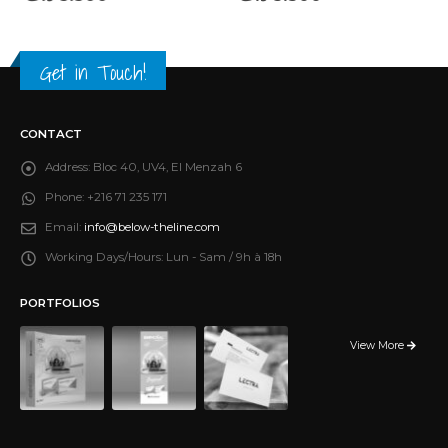
Get in Touch!
CONTACT
Address:
Bloc 40, UV4, El Menzah 6
Phone:
+216 71 235 171
Email:
info@below-theline.com
Working Days/Hours:
Lun - Sam / 9h à 18h
PORTFOLIOS
View More