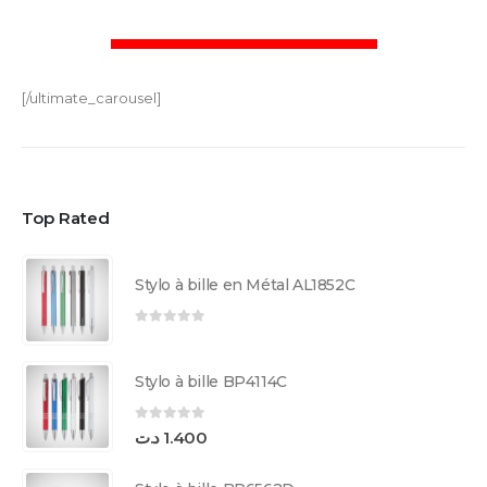
[/ultimate_carousel]
Top Rated
Stylo à bille en Métal AL1852C
0
sur 5
Stylo à bille BP4114C
0
sur 5
د.ت
1.400