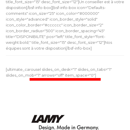
title_font_size="15" desc_font_size="12"]Un conseiller est à votre
disposition[/bsf-info-box][bsf-info-box icon="Defaults-
comments" icon_size="25" icon_color="#000000"
icon_style="advanced" icon_border_style="solid"
icon_color_border="#cccccc" icon_border_size="2"
icon_border_radius="500" icon_border_spacing="45"
title="DISPONIBILITE" pos="left" title_font_style="font-
weight:bold;" title_font_size="15" desc_font_size="12"]Nos
équipes sont à votre disposition[/bsf-info-box]
[ultimate_carousel slides_on_desk="1" slides_on_tabs="1"
slides_on_mob="1" arrows="off" item_space="0"]