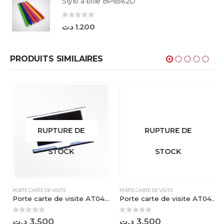
Stylo à bille BP6562D
0
sur 5
د.ت
1.200
PRODUITS SIMILAIRES
RUPTURE DE
RUPTURE DE
STOCK
STOCK
PORTE CARTE DE VISITE
PORTE CARTE DE VISITE
Porte carte de visite AT040682
Porte carte de visite AT040681
0
sur 5
0
sur 5
د.ت
3.500
د.ت
3.500