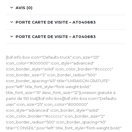
AVIS (0)
PORTE CARTE DE VISITE – AT040683
PORTE CARTE DE VISITE – AT040683
[bsf-info-box icon="Defaults-truck" icon_size="25"
icon_color="#000000" icon_style="advanced"
icon_border_style="solid" icon_color_border="#cccccc"
icon_border_size="2" icon_border_radius="500"
icon_border_spacing="45" title="LIVRAISON GRATUITE"
pos="left" title_font_style="font-weight:bold;"
title_font_size="15" desc_font_size="12"]Livraison gratuite à
partir de 150 tnd[/bsf-info-box][bsf-info-box icon="Defaults-
user" icon_size="25" icon_color="#000000"
icon_style="advanced" icon_border_style="solid"
icon_color_border="#cccccc" icon_border_size="2"
icon_border_radius="500" icon_border_spacing="45"
title="CONSEIL" pos="left" title_font_style="font-weight:bold;"