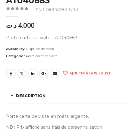
AT040683
( Il n’y a pas encore d’avis. )
0
Sur 5
د.ت
4.000
Porte carte de visite – AT040683
Availability:
Rupture de stock
Catégorie :
Porte carte de visite
AJOUTER À LA WISHLIST
DESCRIPTION
Porte carte de visite en métal argenté.
NB : Prix affiché sans frais de personnalisation