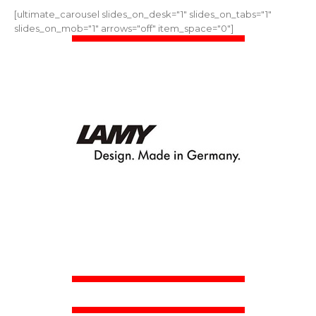
[ultimate_carousel slides_on_desk="1" slides_on_tabs="1"
slides_on_mob="1" arrows="off" item_space="0"]