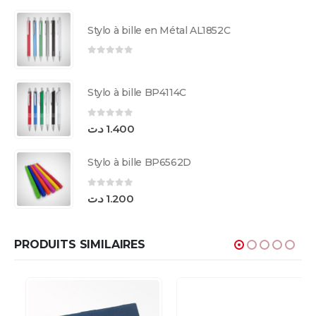
Stylo à bille en Métal AL1852C
0
sur 5
Stylo à bille BP4114C
0
sur 5
د.ت
1.400
Stylo à bille BP6562D
0
sur 5
د.ت
1.200
PRODUITS SIMILAIRES