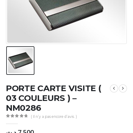
PORTE CARTE VISITE (
03 COULEURS ) –
NM0286
( Il n’y a pas encore d’avis. )
0
Sur 5
د.ت
7.500