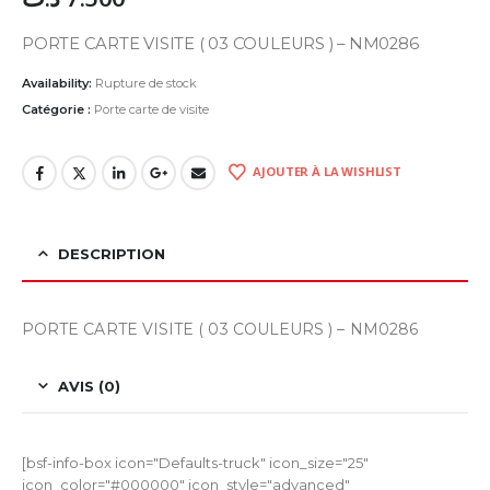
PORTE CARTE VISITE ( 03 COULEURS ) – NM0286
Availability:
Rupture de stock
Catégorie :
Porte carte de visite
AJOUTER À LA WISHLIST
DESCRIPTION
PORTE CARTE VISITE ( 03 COULEURS ) – NM0286
AVIS (0)
[bsf-info-box icon="Defaults-truck" icon_size="25"
icon_color="#000000" icon_style="advanced"