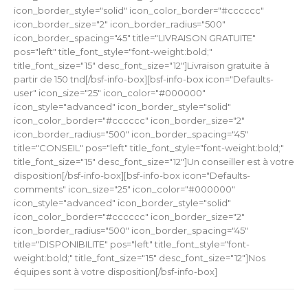
icon_border_style="solid" icon_color_border="#cccccc"
icon_border_size="2" icon_border_radius="500"
icon_border_spacing="45" title="LIVRAISON GRATUITE"
pos="left" title_font_style="font-weight:bold;"
title_font_size="15" desc_font_size="12"]Livraison gratuite à
partir de 150 tnd[/bsf-info-box][bsf-info-box icon="Defaults-
user" icon_size="25" icon_color="#000000"
icon_style="advanced" icon_border_style="solid"
icon_color_border="#cccccc" icon_border_size="2"
icon_border_radius="500" icon_border_spacing="45"
title="CONSEIL" pos="left" title_font_style="font-weight:bold;"
title_font_size="15" desc_font_size="12"]Un conseiller est à votre
disposition[/bsf-info-box][bsf-info-box icon="Defaults-
comments" icon_size="25" icon_color="#000000"
icon_style="advanced" icon_border_style="solid"
icon_color_border="#cccccc" icon_border_size="2"
icon_border_radius="500" icon_border_spacing="45"
title="DISPONIBILITE" pos="left" title_font_style="font-
weight:bold;" title_font_size="15" desc_font_size="12"]Nos
équipes sont à votre disposition[/bsf-info-box]