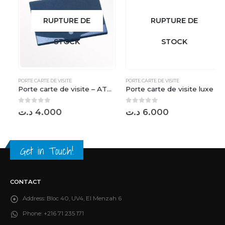
RUPTURE DE
RUPTURE DE
STOCK
STOCK
PORTE CARTE DE VISITE
PORTE CARTE DE VISITE
Porte carte de visite – AT040681
Porte carte de visite luxe – WB 0004
0
sur 5
0
sur 5
د.ت
4.000
د.ت
6.000
Get in Touch!
CONTACT
Address:
Bloc 40, UV4, El Menzah 6
Phone:
+216 71 235 171