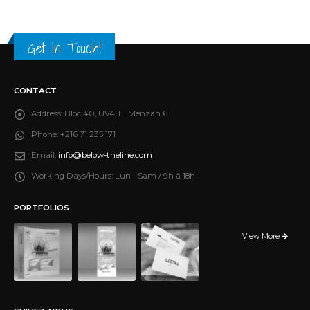
Get in Touch!
CONTACT
Address:
Bloc 40, UV4, El Menzah 6
Phone:
+216 71 235 171
Email:
info@below-theline.com
Working Days/Hours:
Lun - Sam / 9h à 18h
PORTFOLIOS
View More