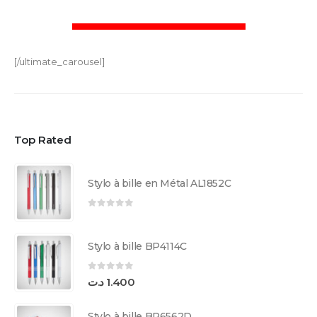
[/ultimate_carousel]
Top Rated
Stylo à bille en Métal AL1852C
0
sur 5
Stylo à bille BP4114C
0
sur 5
د.ت
1.400
Stylo à bille BP6562D