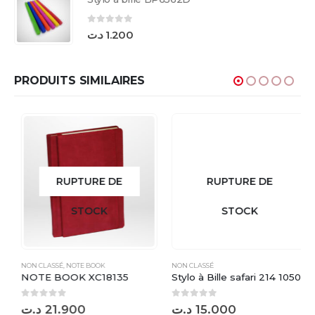
0
sur 5
د.ت
1.200
PRODUITS SIMILAIRES
RUPTURE DE
RUPTURE DE
STOCK
STOCK
NON CLASSÉ
,
NOTE BOOK
NON CLASSÉ
NOTE BOOK XC18135
Stylo à Bille safari 214 10505
0
sur 5
0
sur 5
د.ت
21.900
د.ت
15.000