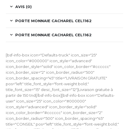
AVIS (0)
PORTE MONNAIE CACHAREL CEL1162
PORTE MONNAIE CACHAREL CEL1162
[bsf-info-box icon="Defaults-truck" icon_size="25"
icon_color="#000000" icon_style="advanced"
icon_border_style="solid" icon_color_border="#cccccc"
icon_border_size="2" icon_border_radius="500"
icon_border_spacing="45" title="LIVRAISON GRATUITE"
pos="left" title_font_style="font-weight:bold;"
title_font_size="15" desc_font_size="12"]Livraison gratuite à
partir de 150 tnd[/bsf-info-box][bsf-info-box icon="Defaults-
user" icon_size="25" icon_color="#000000"
icon_style="advanced" icon_border_style="solid"
icon_color_border="#cccccc" icon_border_size="2"
icon_border_radius="500" icon_border_spacing="45"
title="CONSEIL" pos="left" title_font_style="font-weight:bold;"