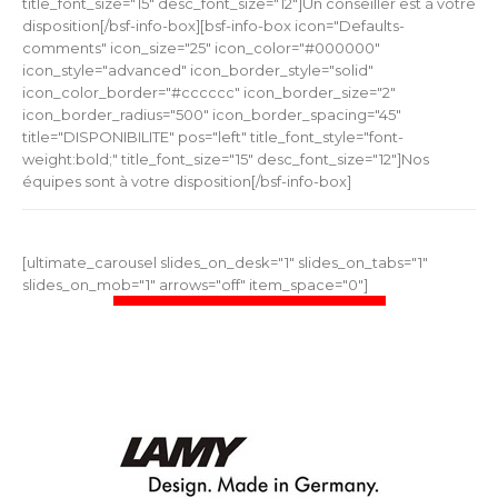
title_font_size="15" desc_font_size="12"]Un conseiller est à votre
disposition[/bsf-info-box][bsf-info-box icon="Defaults-
comments" icon_size="25" icon_color="#000000"
icon_style="advanced" icon_border_style="solid"
icon_color_border="#cccccc" icon_border_size="2"
icon_border_radius="500" icon_border_spacing="45"
title="DISPONIBILITE" pos="left" title_font_style="font-
weight:bold;" title_font_size="15" desc_font_size="12"]Nos
équipes sont à votre disposition[/bsf-info-box]
[ultimate_carousel slides_on_desk="1" slides_on_tabs="1"
slides_on_mob="1" arrows="off" item_space="0"]