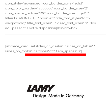
icon_style="advanced" icon_border_style="solid"
icon_color_border="#cccccc" icon_border_size="2"
icon_border_radius="500" icon_border_spacing="45"
title="DISPONIBILITE" pos="left" title_font_style="font-
weight:bold;" title_font_size="15" desc_font_size="12"]Nos
équipes sont à votre disposition[/bsf-info-box]
[ultimate_carousel slides_on_desk="1" slides_on_tabs="1"
slides_on_mob="1" arrows="off" item_space="0"]