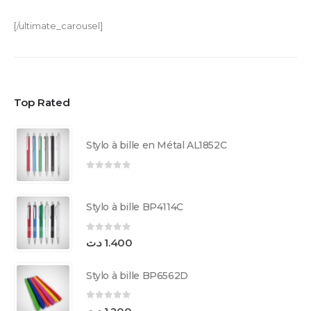
[/ultimate_carousel]
Top Rated
Stylo à bille en Métal AL1852C
0
sur 5
Stylo à bille BP4114C
0
sur 5
د.ت
1.400
Stylo à bille BP6562D
0
sur 5