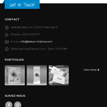
Get in Touch!
CONTACT
Address:
Bloc 40, UV4, El Menzah 6
Phone:
+216 71 235 171
Email:
info@below-theline.com
Working Days/Hours:
Lun - Sam / 9h à 18h
PORTFOLIOS
View More
SUIVEZ-NOUS