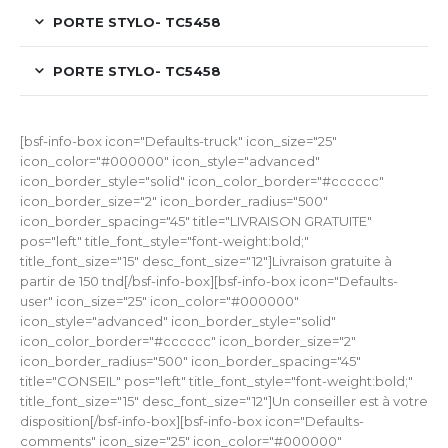
PORTE STYLO- TC5458
PORTE STYLO- TC5458
[bsf-info-box icon="Defaults-truck" icon_size="25"
icon_color="#000000" icon_style="advanced"
icon_border_style="solid" icon_color_border="#cccccc"
icon_border_size="2" icon_border_radius="500"
icon_border_spacing="45" title="LIVRAISON GRATUITE"
pos="left" title_font_style="font-weight:bold;"
title_font_size="15" desc_font_size="12"]Livraison gratuite à
partir de 150 tnd[/bsf-info-box][bsf-info-box icon="Defaults-
user" icon_size="25" icon_color="#000000"
icon_style="advanced" icon_border_style="solid"
icon_color_border="#cccccc" icon_border_size="2"
icon_border_radius="500" icon_border_spacing="45"
title="CONSEIL" pos="left" title_font_style="font-weight:bold;"
title_font_size="15" desc_font_size="12"]Un conseiller est à votre
disposition[/bsf-info-box][bsf-info-box icon="Defaults-
comments" icon_size="25" icon_color="#000000"