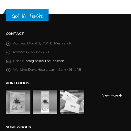
Get in Touch!
CONTACT
Address:
Bloc 40, UV4, El Menzah 6
Phone:
+216 71 235 171
Email:
info@below-theline.com
Working Days/Hours:
Lun - Sam / 9h à 18h
PORTFOLIOS
View More
SUIVEZ-NOUS