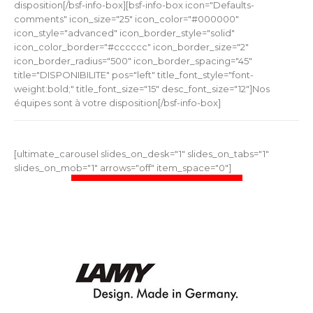
disposition[/bsf-info-box][bsf-info-box icon="Defaults-
comments" icon_size="25" icon_color="#000000"
icon_style="advanced" icon_border_style="solid"
icon_color_border="#cccccc" icon_border_size="2"
icon_border_radius="500" icon_border_spacing="45"
title="DISPONIBILITE" pos="left" title_font_style="font-
weight:bold;" title_font_size="15" desc_font_size="12"]Nos
équipes sont à votre disposition[/bsf-info-box]
[ultimate_carousel slides_on_desk="1" slides_on_tabs="1"
slides_on_mob="1" arrows="off" item_space="0"]