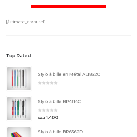
[/ultimate_carousel]
Top Rated
Stylo à bille en Métal AL1852C
0
sur 5
Stylo à bille BP4114C
0
sur 5
د.ت
1.400
Stylo à bille BP6562D