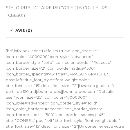
STYLO PUBLICITAIRE RECYCLE ( 05 COULEURS ) –
TC8830R
AVIS (0)
[bsf-info-box icon="Defaults-truck" icon_size="25"
icon_color="#000000" icon_style="advanced"
icon_border_style="solid" icon_color_border="#cccccc"
icon_border_size="2" icon_border_radius="500"
icon_border_spacing="45" title="LIVRAISON GRATUITE"
pos="left" title_font_style="font-weight:bold;"
title_font_size="15" desc_font_size="12"]Livraison gratuite à
partir de 150 tnd[/bsf-info-box][bsf-info-box icon="Defaults-
user" icon_size="25" icon_color="#000000"
icon_style="advanced" icon_border_style="solid"
icon_color_border="#cccccc" icon_border_size="2"
icon_border_radius="500" icon_border_spacing="45"
title="CONSEIL" pos="left" title_font_style="font-weight:bold;"
title_font_size="15" desc_font_size="12"]Un conseiller est à votre