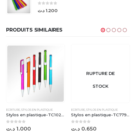
0
sur 5
د.ت
1.200
PRODUITS SIMILAIRES
RUPTURE DE
STOCK
ECRITURE
,
STYLOS EN PLASTIQUE
ECRITURE
,
STYLOS EN PLASTIQUE
Stylos en plastique-TC10269M
Stylos en plastique-TC7790B
0
sur 5
0
sur 5
د.ت
1.000
د.ت
0.650