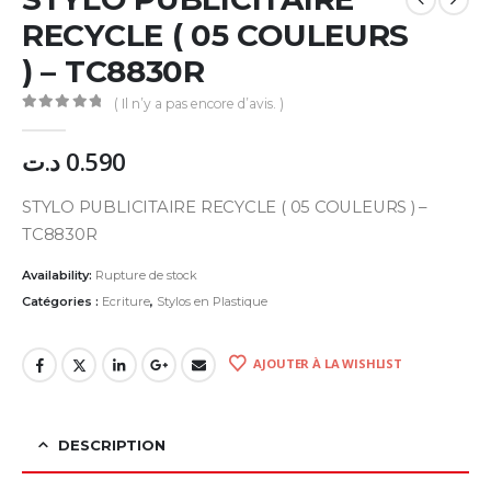
RECYCLE ( 05 COULEURS
) – TC8830R
( Il n’y a pas encore d’avis. )
0
Sur 5
د.ت
0.590
STYLO PUBLICITAIRE RECYCLE ( 05 COULEURS ) –
TC8830R
Availability:
Rupture de stock
Catégories :
Ecriture
,
Stylos en Plastique
AJOUTER À LA WISHLIST
DESCRIPTION