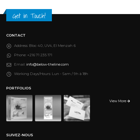
Get in Touch!
CONTACT
Address:
Bloc 40, UV4, El Menzah 6
Phone:
+216 71 235 171
Email:
info@below-theline.com
Working Days/Hours:
Lun - Sam / 9h à 18h
PORTFOLIOS
View More
SUIVEZ-NOUS