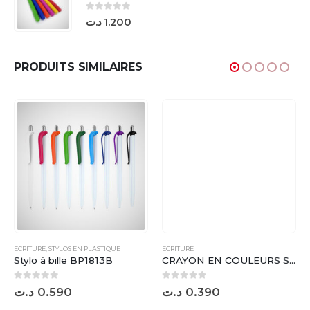
0
sur 5
د.ت
1.200
PRODUITS SIMILAIRES
ECRITURE
,
STYLOS EN PLASTIQUE
ECRITURE
Stylo à bille BP1813B
CRAYON EN COULEURS SN136
0
sur 5
0
sur 5
د.ت
0.590
د.ت
0.390