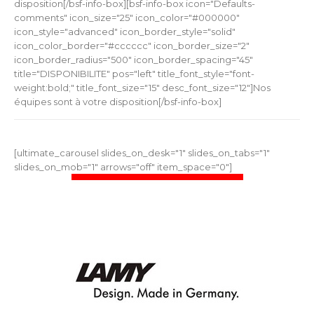
disposition[/bsf-info-box][bsf-info-box icon="Defaults-
comments" icon_size="25" icon_color="#000000"
icon_style="advanced" icon_border_style="solid"
icon_color_border="#cccccc" icon_border_size="2"
icon_border_radius="500" icon_border_spacing="45"
title="DISPONIBILITE" pos="left" title_font_style="font-
weight:bold;" title_font_size="15" desc_font_size="12"]Nos
équipes sont à votre disposition[/bsf-info-box]
[ultimate_carousel slides_on_desk="1" slides_on_tabs="1"
slides_on_mob="1" arrows="off" item_space="0"]