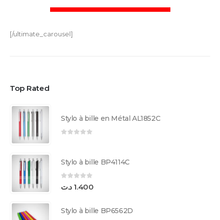
[/ultimate_carousel]
Top Rated
Stylo à bille en Métal AL1852C
0
sur 5
Stylo à bille BP4114C
0
sur 5
د.ت
1.400
Stylo à bille BP6562D