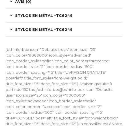
AVIS (0)
STYLOS EN MÉTAL –TC6249
STYLOS EN MÉTAL –TC6249
[bsf-info-box icon="Defaults-truck" icon_size="25"
icon_color="#000000" icon_style="advanced"
icon_border_style="solid" icon_color_border="#cccccc"
icon_border_size="2" icon_border_radius="500"
icon_border_spacing="45" title="LIVRAISON GRATUITE"
pos="left" title_font_style="font-weight:bold;"
title_font_size="15" desc_font_size="12"]Livraison gratuite à
partir de 150 tnd[/bsf-info-box][bsf-info-box icon="Defaults-
user" icon_size="25" icon_color="#000000"
icon_style="advanced" icon_border_style="solid"
icon_color_border="#cccccc" icon_border_size="2"
icon_border_radius="500" icon_border_spacing="45"
title="CONSEIL" pos="left" title_font_style="font-weight:bold;"
title_font_size="15" desc_font_size="12"]Un conseiller est à votre