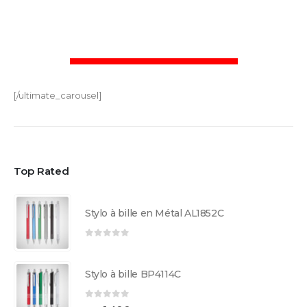
[/ultimate_carousel]
Top Rated
Stylo à bille en Métal AL1852C
0
sur 5
Stylo à bille BP4114C
0
sur 5