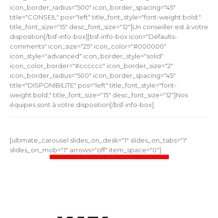
icon_border_radius="500" icon_border_spacing="45"
title="CONSEIL" pos="left" title_font_style="font-weight:bold;"
title_font_size="15" desc_font_size="12"]Un conseiller est à votre
disposition[/bsf-info-box][bsf-info-box icon="Defaults-
comments" icon_size="25" icon_color="#000000"
icon_style="advanced" icon_border_style="solid"
icon_color_border="#cccccc" icon_border_size="2"
icon_border_radius="500" icon_border_spacing="45"
title="DISPONIBILITE" pos="left" title_font_style="font-
weight:bold;" title_font_size="15" desc_font_size="12"]Nos
équipes sont à votre disposition[/bsf-info-box]
[ultimate_carousel slides_on_desk="1" slides_on_tabs="1"
slides_on_mob="1" arrows="off" item_space="0"]