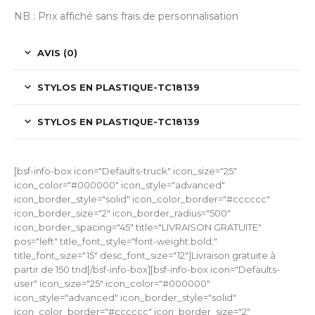
NB : Prix affiché sans frais de personnalisation
AVIS (0)
STYLOS EN PLASTIQUE-TC18139
STYLOS EN PLASTIQUE-TC18139
[bsf-info-box icon="Defaults-truck" icon_size="25"
icon_color="#000000" icon_style="advanced"
icon_border_style="solid" icon_color_border="#cccccc"
icon_border_size="2" icon_border_radius="500"
icon_border_spacing="45" title="LIVRAISON GRATUITE"
pos="left" title_font_style="font-weight:bold;"
title_font_size="15" desc_font_size="12"]Livraison gratuite à
partir de 150 tnd[/bsf-info-box][bsf-info-box icon="Defaults-
user" icon_size="25" icon_color="#000000"
icon_style="advanced" icon_border_style="solid"
icon_color_border="#cccccc" icon_border_size="2"