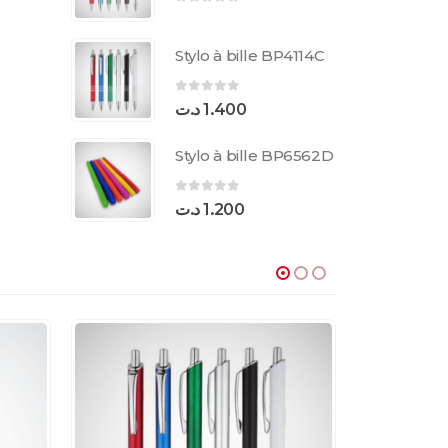
0
sur 5
Stylo à bille BP4114C
0
sur 5
د.ت
1.400
Stylo à bille BP6562D
0
sur 5
د.ت
1.200