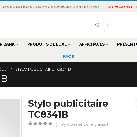
 : DES SOLUTIONS POUR VOS CADEAUX D'ENTREPRISE
MY ACCOUNT
R BANK
PRODUITS DE LUXE
AFFICHAGES
PRÉSENT
FAQS
IQUE
STYLO PUBLICITAIRE TC8341B
1B
Stylo publicitaire
TC8341B
( Il n’y a pas encore d’avis. )
0
Sur 5