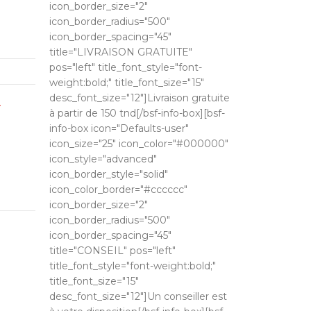
icon_border_size="2"
icon_border_radius="500"
icon_border_spacing="45"
title="LIVRAISON GRATUITE"
pos="left" title_font_style="font-
weight:bold;" title_font_size="15"
desc_font_size="12"]Livraison gratuite
T
à partir de 150 tnd[/bsf-info-box][bsf-
info-box icon="Defaults-user"
icon_size="25" icon_color="#000000"
icon_style="advanced"
icon_border_style="solid"
icon_color_border="#cccccc"
icon_border_size="2"
icon_border_radius="500"
icon_border_spacing="45"
title="CONSEIL" pos="left"
title_font_style="font-weight:bold;"
title_font_size="15"
desc_font_size="12"]Un conseiller est