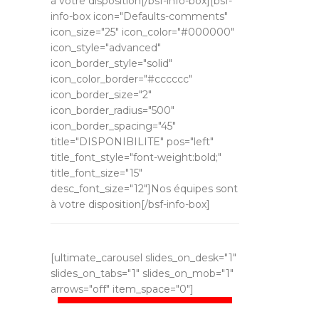
à votre disposition[/bsf-info-box][bsf-
info-box icon="Defaults-comments"
icon_size="25" icon_color="#000000"
icon_style="advanced"
icon_border_style="solid"
icon_color_border="#cccccc"
icon_border_size="2"
icon_border_radius="500"
icon_border_spacing="45"
title="DISPONIBILITE" pos="left"
title_font_style="font-weight:bold;"
title_font_size="15"
desc_font_size="12"]Nos équipes sont
à votre disposition[/bsf-info-box]
[ultimate_carousel slides_on_desk="1"
slides_on_tabs="1" slides_on_mob="1"
arrows="off" item_space="0"]