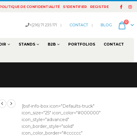
POLITIQUE DE CONFIDENTIALITÉ
S'IDENTIFIER
REGISTRE
0
+(216) 71 235 171
|
CONTACT
|
BLOG
OIR
STANDS
B2B
PORTFOLIOS
CONTACT
[bsf-info-box icon="Defaults-truck"
icon_size="25" icon_color="#000000"
icon_style="advanced"
icon_border_style="solid"
icon_color_border="#cccccc"