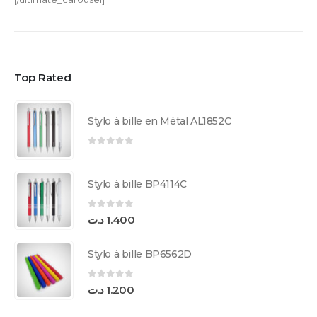
Top Rated
Stylo à bille en Métal AL1852C
0
sur 5
Stylo à bille BP4114C
0
sur 5
د.ت
1.400
Stylo à bille BP6562D
0
sur 5
د.ت
1.200