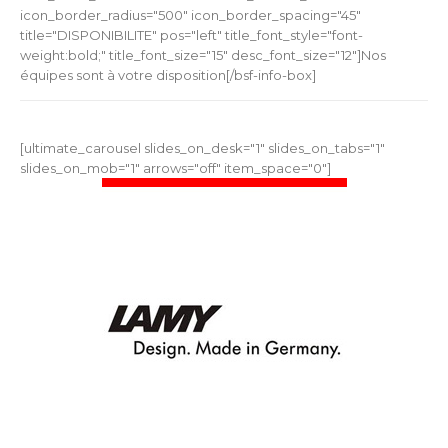
icon_border_radius="500" icon_border_spacing="45"
title="DISPONIBILITE" pos="left" title_font_style="font-
weight:bold;" title_font_size="15" desc_font_size="12"]Nos
équipes sont à votre disposition[/bsf-info-box]
[ultimate_carousel slides_on_desk="1" slides_on_tabs="1"
slides_on_mob="1" arrows="off" item_space="0"]