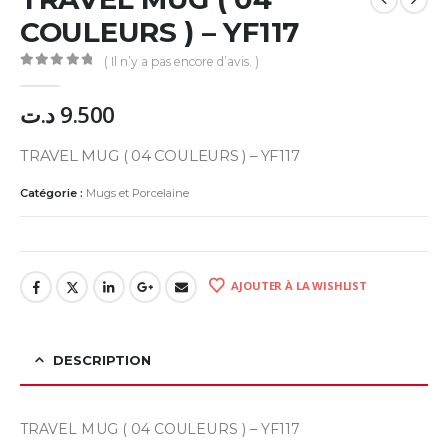
COULEURS ) – YF117
( Il n’y a pas encore d’avis. )
0
Sur 5
د.ت
9.500
TRAVEL MUG ( 04 COULEURS ) – YF117
Catégorie :
Mugs et Porcelaine
AJOUTER À LA WISHLIST
DESCRIPTION
TRAVEL MUG ( 04 COULEURS ) – YF117