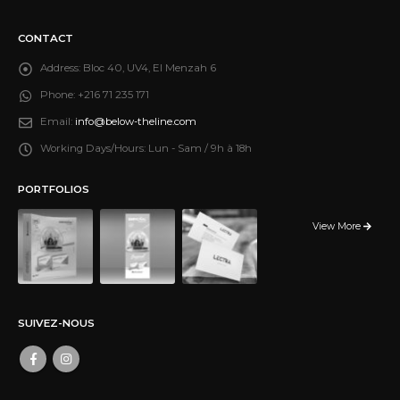
CONTACT
Address:
Bloc 40, UV4, El Menzah 6
Phone:
+216 71 235 171
Email:
info@below-theline.com
Working Days/Hours:
Lun - Sam / 9h à 18h
PORTFOLIOS
View More
SUIVEZ-NOUS