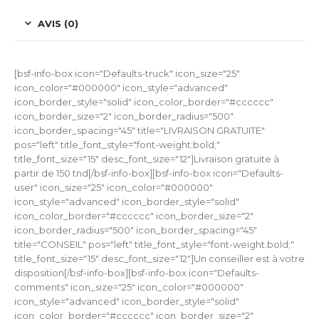
AVIS (0)
[bsf-info-box icon="Defaults-truck" icon_size="25"
icon_color="#000000" icon_style="advanced"
icon_border_style="solid" icon_color_border="#cccccc"
icon_border_size="2" icon_border_radius="500"
icon_border_spacing="45" title="LIVRAISON GRATUITE"
pos="left" title_font_style="font-weight:bold;"
title_font_size="15" desc_font_size="12"]Livraison gratuite à
partir de 150 tnd[/bsf-info-box][bsf-info-box icon="Defaults-
user" icon_size="25" icon_color="#000000"
icon_style="advanced" icon_border_style="solid"
icon_color_border="#cccccc" icon_border_size="2"
icon_border_radius="500" icon_border_spacing="45"
title="CONSEIL" pos="left" title_font_style="font-weight:bold;"
title_font_size="15" desc_font_size="12"]Un conseiller est à votre
disposition[/bsf-info-box][bsf-info-box icon="Defaults-
comments" icon_size="25" icon_color="#000000"
icon_style="advanced" icon_border_style="solid"
icon_color_border="#cccccc" icon_border_size="2"