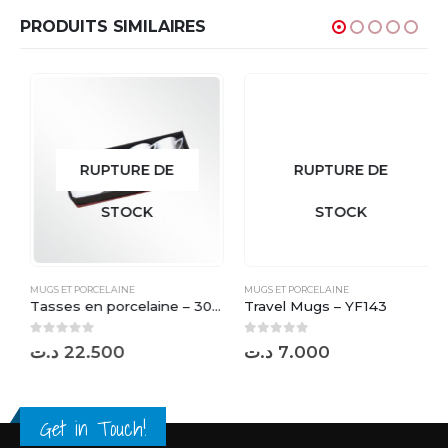
PRODUITS SIMILAIRES
RUPTURE DE
RUPTURE DE
STOCK
STOCK
MUGS ET PORCELAINE
MUGS ET PORCELAINE
Tasses en porcelaine – 3074
Travel Mugs – YF143
0
sur 5
0
sur 5
د.ت
22.500
د.ت
7.000
Get in Touch!