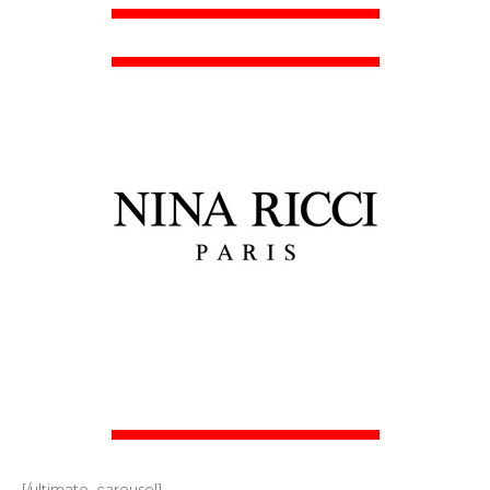
[/ultimate_carousel]