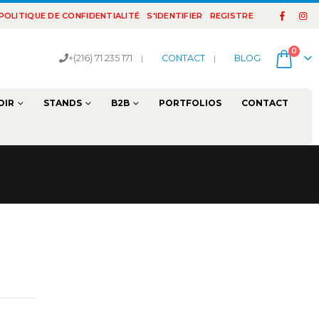
POLITIQUE DE CONFIDENTIALITÉ
S'IDENTIFIER
REGISTRE
0
+(216) 71 235 171
|
CONTACT
|
BLOG
OIR
STANDS
B2B
PORTFOLIOS
CONTACT