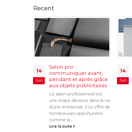
Recent
Salon pro :
14
14
communiquer avant,
n bloc note ?
pendant et après grâce
Juin
Juin
dessous va
aux objets publicitaires
e le
Le salon professionnel est
er un bloc
une étape décisive dans la vie
d’une entreprise. Il lui offre de
nombreuses opportunités
comme le...
Lire la suite