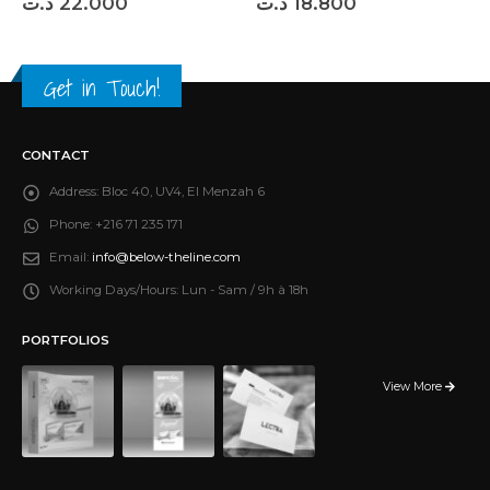
د.ت
22.000
د.ت
18.800
Get in Touch!
CONTACT
Address:
Bloc 40, UV4, El Menzah 6
Phone:
+216 71 235 171
Email:
info@below-theline.com
Working Days/Hours:
Lun - Sam / 9h à 18h
PORTFOLIOS
View More