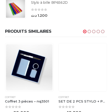
Stylo à bille BP6562D
0
sur 5
د.ت
1.200
PRODUITS SIMILAIRES
COFFRET
COFFRET
Coffret 3 pièces – nq3501
SET DE 2 PCS STYLO + PORTE CARTE VISITE ( 04 C ) – NM299
0
sur 5
0
sur 5