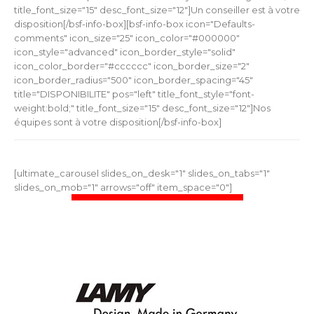
title_font_size="15" desc_font_size="12"]Un conseiller est à votre
disposition[/bsf-info-box][bsf-info-box icon="Defaults-
comments" icon_size="25" icon_color="#000000"
icon_style="advanced" icon_border_style="solid"
icon_color_border="#cccccc" icon_border_size="2"
icon_border_radius="500" icon_border_spacing="45"
title="DISPONIBILITE" pos="left" title_font_style="font-
weight:bold;" title_font_size="15" desc_font_size="12"]Nos
équipes sont à votre disposition[/bsf-info-box]
[ultimate_carousel slides_on_desk="1" slides_on_tabs="1"
slides_on_mob="1" arrows="off" item_space="0"]