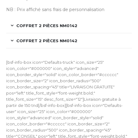
NB : Prix affiché sans frais de personnalisation
COFFRET 2 PIÈCES NM0142
COFFRET 2 PIÈCES NM0142
[bsf-info-box icon="Defaults-truck" icon_size="25"
icon_color="#000000" icon_style="advanced"
icon_border_style="solid" icon_color_border="#cccccc"
icon_border_size="2" icon_border_radius="500"
icon_border_spacing="45" title="LIVRAISON GRATUITE"
pos="left" title_font_style="font-weight:bold;"
title_font_size="15" desc_font_size="12"]Livraison gratuite à
partir de 150 tnd[/bsf-info-box][bsf-info-box icon="Defaults-
user" icon_size="25" icon_color="#000000"
icon_style="advanced" icon_border_style="solid"
icon_color_border="#cccccc" icon_border_size="2"
icon_border_radius="500" icon_border_spacing="45"
title="CONSEIL" pos="left" title_font_style="font-weight:bold;"