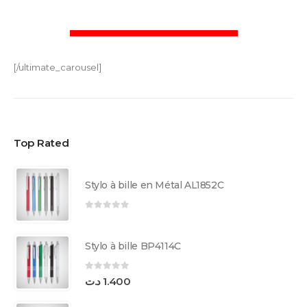
[/ultimate_carousel]
Top Rated
Stylo à bille en Métal AL1852C
0
sur 5
Stylo à bille BP4114C
0
sur 5
د.ت
1.400