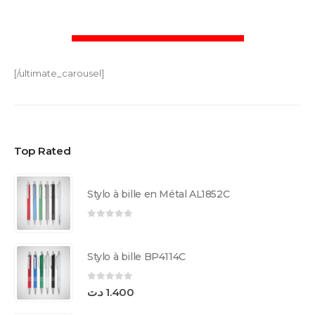
[/ultimate_carousel]
Top Rated
Stylo à bille en Métal AL1852C
0
sur 5
Stylo à bille BP4114C
0
sur 5
د.ت
1.400