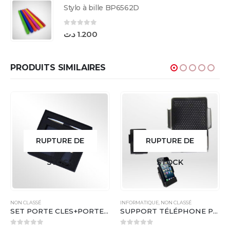
Stylo à bille BP6562D
0
sur 5
د.ت
1.200
PRODUITS SIMILAIRES
RUPTURE DE
RUPTURE DE
STOCK
STOCK
NON CLASSÉ
INFORMATIQUE
,
NON CLASSÉ
SET PORTE CLES+PORTE CARTE VISITE+STYLO ( 03 C ) – NQ0332
SUPPORT TÉLÉPHONE PORTABLE 2125