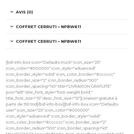
AVIS (0)
COFFRET CERRUTI – NPBW611
COFFRET CERRUTI – NPBW611
[bsf-info-box icon="Defaults-truck" icon_size="25"
icon_color="#000000" icon_style="advanced"
icon_border_style="solid" icon_color_border="#cccccc"
icon_border_size="2" icon_border_radius="500"
icon_border_spacing="45" title="LIVRAISON GRATUITE"
pos="left" title_font_style="font-weight:bold;"
title_font_size="15" desc_font_size="12"]Livraison gratuite à
partir de 150 tnd[/bsf-info-box][bsf-info-box icon="Defaults-
user" icon_size="25" icon_color="#000000"
icon_style="advanced" icon_border_style="solid"
icon_color_border="#cccccc" icon_border_size="2"
icon_border_radius="500" icon_border_spacing="45"
title="CONSEIL" pos="left" title_font_style="font-weight:bold;"