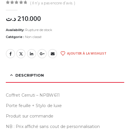
( Il n’y a pas encore d’avis. )
0
Sur 5
د.ت
210.000
Availability:
Rupture de stock
Catégorie :
Non classé
AJOUTER À LA WISHLIST
DESCRIPTION
Coffret Cerruti – NPBW611
Porte feuille + Stylo de luxe
Produit sur commande
NB : Prix affiché sans cout de personnalisation