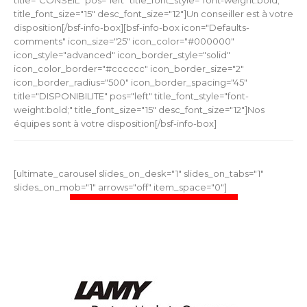
title_font_size="15" desc_font_size="12"]Un conseiller est à votre
disposition[/bsf-info-box][bsf-info-box icon="Defaults-
comments" icon_size="25" icon_color="#000000"
icon_style="advanced" icon_border_style="solid"
icon_color_border="#cccccc" icon_border_size="2"
icon_border_radius="500" icon_border_spacing="45"
title="DISPONIBILITE" pos="left" title_font_style="font-
weight:bold;" title_font_size="15" desc_font_size="12"]Nos
équipes sont à votre disposition[/bsf-info-box]
[ultimate_carousel slides_on_desk="1" slides_on_tabs="1"
slides_on_mob="1" arrows="off" item_space="0"]